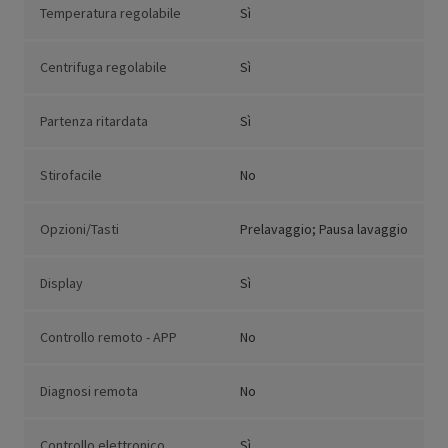
Temperatura regolabile
Sì
Centrifuga regolabile
Sì
Partenza ritardata
Sì
Stirofacile
No
Opzioni/Tasti
Prelavaggio; Pausa lavaggio
Display
Sì
Controllo remoto - APP
No
Diagnosi remota
No
Controllo elettronico
Sì