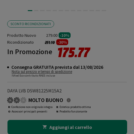
SCONTO RICONDIZIONATI
Prodotto Nuovo
279.00
-10%
Ricondizionato
Prezzo ridotto da
a
-30%
251.10
175.77
In Promozione
Consegna GRATUITA prevista dal 13/08/2026
Nota sul prezzo e tempi di spedizione
IVA ed Eco-contributo RAEE incluse
DAYA LVB DSW81225M15A2
MOLTO BUONO
R
: Confezione non originale integra
B
: Estetica prodotto ottima
O
: Accessori principali presenti
N
: Prodotto funzionante
Aggiungi al carrello