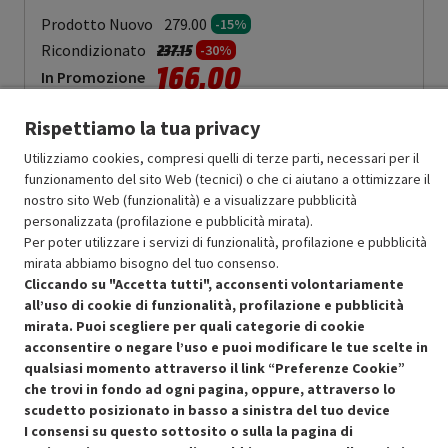
Prodotto Nuovo
279.00
-15%
Prezzo ridotto da
a
Ricondizionato
237.15
-30%
166.00
In Promozione
Rispettiamo la tua privacy
Aggiungi al carrello
Utilizziamo cookies, compresi quelli di terze parti, necessari per il
funzionamento del sito Web (tecnici) o che ci aiutano a ottimizzare il
nostro sito Web (funzionalità) e a visualizzare pubblicità
SCONTO RICONDIZIONATI
personalizzata (profilazione e pubblicità mirata).
Approfitta dello sconto del 30% sul prodotto ricondizionato.
Per poter utilizzare i servizi di funzionalità, profilazione e pubblicità
mirata abbiamo bisogno del tuo consenso.
Cliccando su "Accetta tutti", acconsenti volontariamente
all’uso di cookie di funzionalità, profilazione e pubblicità
mirata. Puoi scegliere per quali categorie di cookie
acconsentire o negare l’uso e puoi modificare le tue scelte in
Condizioni generali di vendita
qualsiasi momento attraverso il link “Preferenze Cookie”
Recedere dal contratto qui
che trovi in fondo ad ogni pagina, oppure, attraverso lo
Cookie Policy
scudetto posizionato in basso a sinistra del tuo device
I consensi su questo sottosito o sulla la pagina di