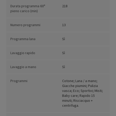
Durata programma 60°
218
pieno carico (min)
Numero programmi
13
Programma lana
Sì
Lavaggio rapido
Sì
Lavaggio a mano
Sì
Programmi
Cotone; Lana / a mano;
Giacche piumini; Pulizia
vasca; Eco; Sportivi; Misti;
Baby care; Rapido 15
minuti; Risciacquo +
centrifuga.