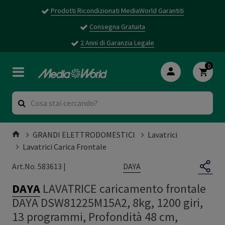
Prodotti Ricondizionati MediaWorld Garantiti
Consegna Gratuita
2 Anni di Garanzia Legale
0
GRANDI ELETTRODOMESTICI
Lavatrici
Lavatrici Carica Frontale
DAYA
Art.No. 583613 |
DAYA
LAVATRICE caricamento frontale
DAYA DSW81225M15A2, 8kg, 1200 giri,
13 programmi, Profondità 48 cm,