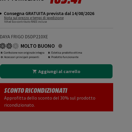
Consegna GRATUITA prevista dal 14/08/2026
Nota sul prezzo e tempi di spedizione
IVA ed Eco-contributo RAEE incluse
DAYA FRIGO DSDP210XE
MOLTO BUONO
R
: Confezione non originale integra
B
: Estetica prodotto ottima
O
: Accessori principali presenti
N
: Prodotto funzionante
Aggiungi al carrello
SCONTO RICONDIZIONATI
Approfitta dello sconto del 30% sul prodotto
ricondizionato.