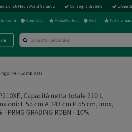
ndizionati MediaWorld Garantiti
Consegna Gratuita
2 Anni d
o clienti
Contattaci
MediaWorld.it
Ordini
Tutte le mar
rie
Frigoriferi Combinati
0XE, Capacità netta totale 210 l,
nsioni: L 55 cm A 143 cm P 55 cm, Inox,
%
-
PRMG GRADING ROBN - 10%