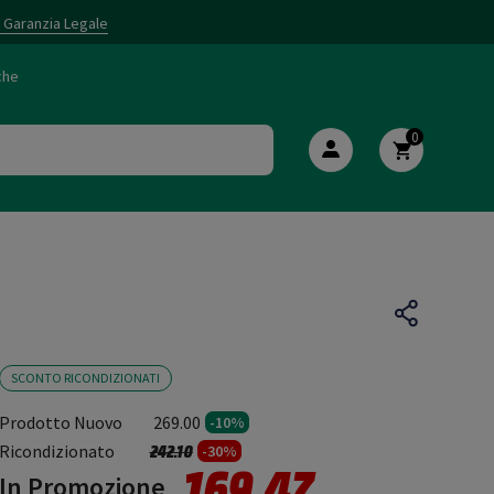
i Garanzia Legale
che
0
SCONTO RICONDIZIONATI
Prodotto Nuovo
269.00
-10%
Prezzo ridotto da
a
Ricondizionato
242.10
-30%
169.47
In Promozione