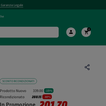
i Garanzia Legale
che
0
SCONTO RICONDIZIONATI
Prodotto Nuovo
339.00
-15%
Prezzo ridotto da
a
Ricondizionato
288.15
-30%
201.70
In Promozione