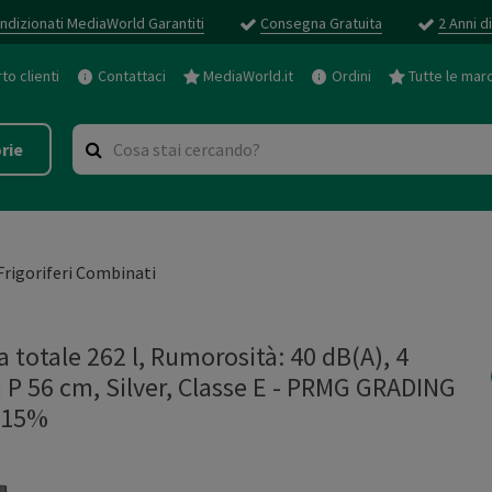
ndizionati MediaWorld Garantiti
Consegna Gratuita
2 Anni d
o clienti
Contattaci
MediaWorld.it
Ordini
Tutte le mar
rie
Frigoriferi Combinati
totale 262 l, Rumorosità: 40 dB(A), 4
m P 56 cm, Silver, Classe E - PRMG GRADING
 15%