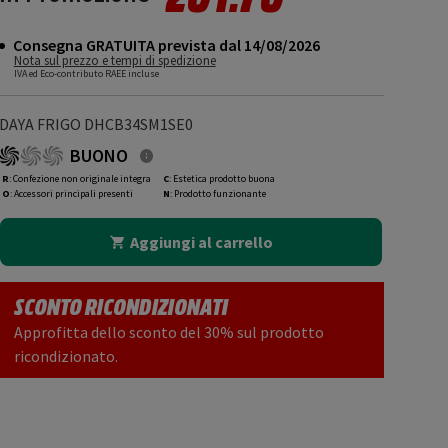
Consegna GRATUITA prevista dal 14/08/2026
Nota sul prezzo e tempi di spedizione
IVA ed Eco-contributo RAEE incluse
DAYA FRIGO DHCB34SM1SE0
BUONO
R
: Confezione non originale integra
C
: Estetica prodotto buona
O
: Accessori principali presenti
N
: Prodotto funzionante
Aggiungi al carrello
SCONTO RICONDIZIONATI
Approfitta dello sconto del 30% sul prodotto
ricondizionato.