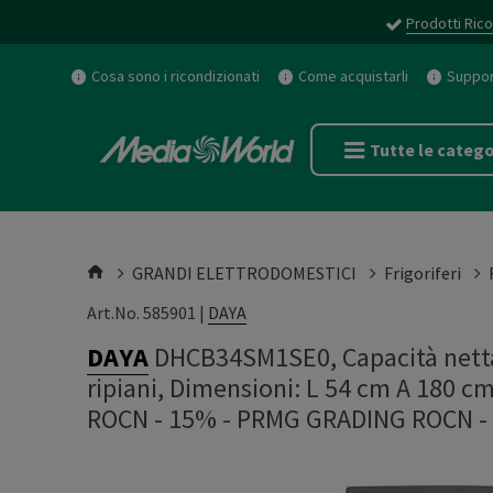
Prodotti Rico
Cosa sono i ricondizionati
Come acquistarli
Support
Tutte le catego
GRANDI ELETTRODOMESTICI
Frigoriferi
Art.No. 585901 |
DAYA
DAYA
DHCB34SM1SE0, Capacità netta 
ripiani, Dimensioni: L 54 cm A 180 c
ROCN - 15%
-
PRMG GRADING ROCN -