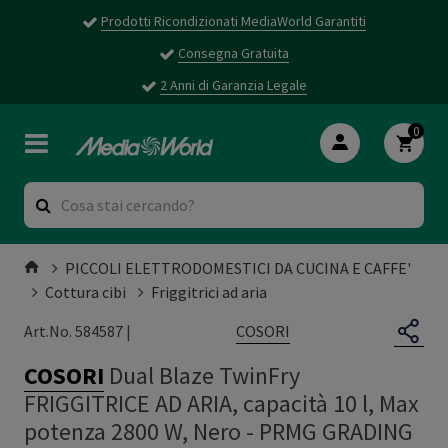
Prodotti Ricondizionati MediaWorld Garantiti
Consegna Gratuita
2 Anni di Garanzia Legale
0
PICCOLI ELETTRODOMESTICI DA CUCINA E CAFFE'
Cottura cibi
Friggitrici ad aria
COSORI
Art.No. 584587 |
COSORI
Dual Blaze TwinFry
FRIGGITRICE AD ARIA, capacità 10 l, Max
potenza 2800 W, Nero - PRMG GRADING