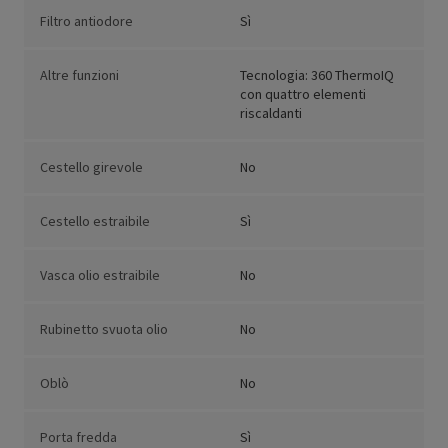
Filtro antiodore
Sì
Altre funzioni
Tecnologia: 360 ThermoIQ
con quattro elementi
riscaldanti
Cestello girevole
No
Cestello estraibile
Sì
Vasca olio estraibile
No
Rubinetto svuota olio
No
Oblò
No
Porta fredda
Sì