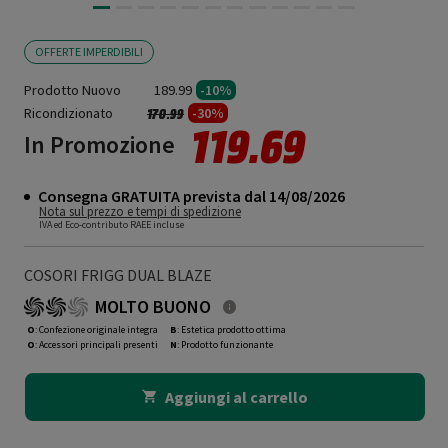
OFFERTE IMPERDIBILI
Prodotto Nuovo
189.99
-10%
Ricondizionato
Prezzo ridotto da
a
-30%
170.99
119.69
In Promozione
Consegna GRATUITA prevista dal 14/08/2026
Nota sul prezzo e tempi di spedizione
IVA ed Eco-contributo RAEE incluse
COSORI FRIGG DUAL BLAZE
MOLTO BUONO
O
: Confezione originale integra
B
: Estetica prodotto ottima
O
: Accessori principali presenti
N
: Prodotto funzionante
Aggiungi al carrello