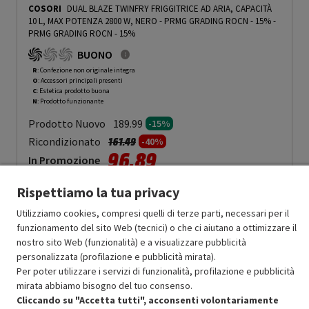
COSORI
DUAL BLAZE TWINFRY FRIGGITRICE AD ARIA, CAPACITÀ
10 L, MAX POTENZA 2800 W, NERO - PRMG GRADING ROCN - 15%
-
PRMG GRADING ROCN - 15%
BUONO
R
: Confezione non originale integra
O
: Accessori principali presenti
C
: Estetica prodotto buona
N
: Prodotto funzionante
Prodotto Nuovo
189.99
-15%
Prezzo ridotto da
a
Ricondizionato
161.49
-40%
96.89
In Promozione
Rispettiamo la tua privacy
Aggiungi al carrello
Utilizziamo cookies, compresi quelli di terze parti, necessari per il
funzionamento del sito Web (tecnici) o che ci aiutano a ottimizzare il
nostro sito Web (funzionalità) e a visualizzare pubblicità
OFFERTE IMPERDIBILI
personalizzata (profilazione e pubblicità mirata).
Risparmio garantito rispetto al corrispondente prodotto nuovo.
Per poter utilizzare i servizi di funzionalità, profilazione e pubblicità
mirata abbiamo bisogno del tuo consenso.
Cliccando su "Accetta tutti", acconsenti volontariamente