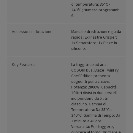
di temperatura: 35°C -
240°C; Numero programmi:
6.
Accessori in dotazione
Manuale di istruzioni e guida
rapida; 2x Piastre Crisper;
1x Separatore; 1x Pinze in
silicone.
Key Features
La friggitrice ad aria
COSORI Dual Blaze TwinFry
Chef Edition presenta i
seguenti punti chiave:
Potenza: 2800W. Capacità:
10 litri divisi in due cestelli
indipendenti da 5 litri
ciascuno. Gamma di
Temperatura: Da 35°C a
240°C. Gamma di Tempo: Da
1 minuto a 48 ore.
Versatilità: Per friggere,
cuocere al forno, grigliare e