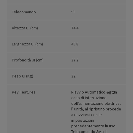
Telecomando
Sì
Altezza UI (cm)
74.4
Larghezza UI (cm)
45.8
Profondità UI (cm)
37.2
Peso UI (Kg)
32
Key Features
Riavvio Automatico &gt;In
caso di interruzione
dell’alimentazione elettrica,
l’ unità, al ripristino procede
a riavviarsi con le
impostazioni
precedentemente in uso.
Telecomando &gt; Il