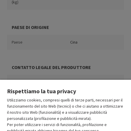
(kg)
PAESE DI ORIGINE
Paese
Cina
CONTATTO LEGALE DEL PRODUTTORE
Paese
Cina
Rispettiamo la tua privacy
Utilizziamo cookies, compresi quelli di terze parti, necessari per il
funzionamento del sito Web (tecnici) o che ci aiutano a ottimizzare
il nostro sito Web (funzionalità) e a visualizzare pubblicità
Resi e garanzie
personalizzata (profilazione e pubblicità mirata).
Per poter utilizzare i servizi di funzionalità, profilazione e
Stato prodotti
pubblicità mirata abbiamo bisogno del tuo consenso.