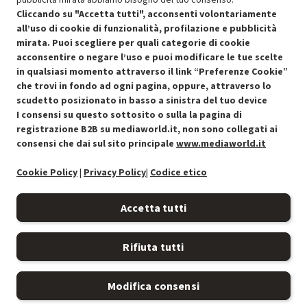
Cliccando su "Accetta tutti", acconsenti volontariamente
all’uso di cookie di funzionalità, profilazione e pubblicità
mirata. Puoi scegliere per quali categorie di cookie
acconsentire o negare l’uso e puoi modificare le tue scelte
in qualsiasi momento attraverso il link “Preferenze Cookie”
che trovi in fondo ad ogni pagina, oppure, attraverso lo
scudetto posizionato in basso a sinistra del tuo device
I consensi su questo sottosito o sulla la pagina di
Condizioni generali di vendita
Recedere dal contratto qui
registrazione B2B su mediaworld.it, non sono collegati ai
consensi che dai sul sito principale
www.mediaworld.it
Cookie Policy
Cookie Policy
|
Privacy Policy
|
Codice etico
Preferenze cookie
Accetta tutti
Informativa privacy
Rifiuta tutti
Accessibilità
Modifica consensi