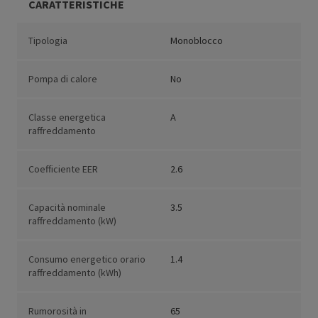
CARATTERISTICHE
Tipologia
Monoblocco
Pompa di calore
No
Classe energetica
A
raffreddamento
Coefficiente EER
2.6
Capacità nominale
3.5
raffreddamento (kW)
Consumo energetico orario
1.4
raffreddamento (kWh)
Rumorosità in
65