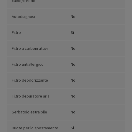
caldo/freddo
Autodiagnosi
No
Filtro
Sì
Filtro a carboni attivi
No
Filtro antiallergico
No
Filtro deodorizzante
No
Filtro depuratore aria
No
Serbatoio estraibile
No
Ruote per lo spostamento
Sì