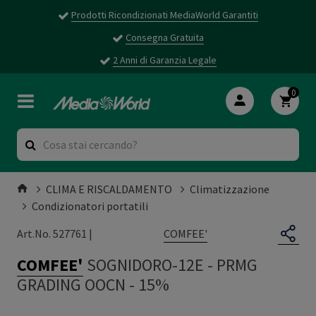
Prodotti Ricondizionati MediaWorld Garantiti
Consegna Gratuita
2 Anni di Garanzia Legale
0
CLIMA E RISCALDAMENTO
Climatizzazione
Condizionatori portatili
COMFEE'
Art.No. 527761 |
COMFEE'
SOGNIDORO-12E
-
PRMG
GRADING OOCN - 15%