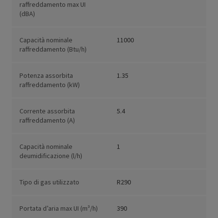
raffreddamento max UI
(dBA)
Capacità nominale
11000
raffreddamento (Btu/h)
Potenza assorbita
1.35
raffreddamento (kW)
Corrente assorbita
5.4
raffreddamento (A)
Capacità nominale
1
deumidificazione (l/h)
Tipo di gas utilizzato
R290
Portata d’aria max UI (m³/h)
390