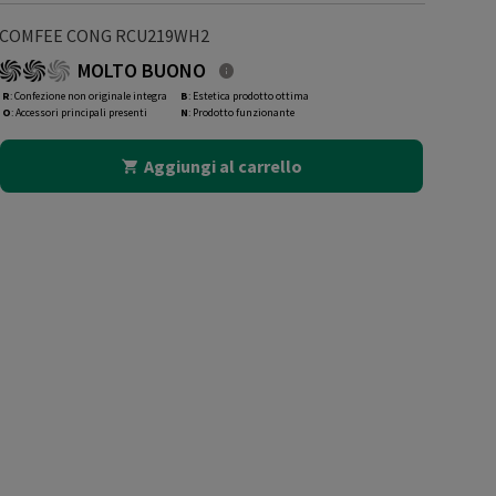
COMFEE CONG RCU219WH2
MOLTO BUONO
R
: Confezione non originale integra
B
: Estetica prodotto ottima
O
: Accessori principali presenti
N
: Prodotto funzionante
Aggiungi al carrello