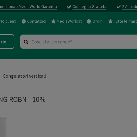
ndizionati MediaWorld Garantiti
Consegna Gratuita
2 Anni d
o clienti
Contattaci
MediaWorld.it
Ordini
Tutte le mar
rie
Congelatori verticali
NG ROBN - 10%