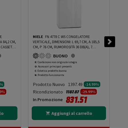
E
MIELE
FN 4778 C WS CONGELATORE
COM
A 84,2 CM,
VERTICALE, DIMENSIONI: L 69,7 CM, A 185,5
DEHU
 CASSETTI,
CM, P 76 CM, RUMOROSITÀ 36 DB(A), 7
PER
 ROBN -
CASSETTI, BIANCO, CLASSE C - PRMG
OOB
BUONO
GRADING ROCN - 14.99%
-
PRMG GRADING
ROCN - 14.99%
R
: Confezione non originale integra
O
: 
O
: Accessori principali presenti
O
: 
C
: Estetica prodotto buona
B
: 
N
: Prodotto funzionante
N
: 
Prodotto Nuovo
Pr
1397.49
0%
-14.99%
to da
Prezzo ridotto da
a
Ricondizionato
Ric
1187.87
99%
-29.99%
831.51
In Promozione
In
lo
Aggiungi al carrello