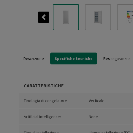
Previous
Descrizione
Specifiche tecniche
Resi e garanzie
CARATTERISTICHE
Tipologia di congelatore
Verticale
Artificial Intelligence:
None
Tipo di installazione
Libera installazione (FS)