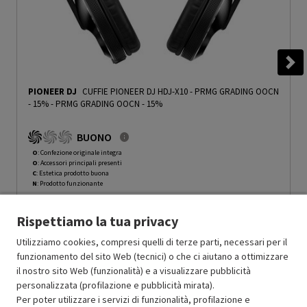
PIONEER DJ
CUFFIE PIONEER DJ HDJ-X10 - PRMG GRADING OOCN
- 15%
-
PRMG GRADING OOCN - 15%
BUONO
O
: Confezione originale integra
O
: Accessori principali presenti
C
: Estetica prodotto buona
N
: Prodotto funzionante
Prodotto Nuovo
369.99
-15%
Rispettiamo la tua privacy
Prezzo ridotto da
a
Ricondizionato
314.49
-30%
220.14
In Promozione
Utilizziamo cookies, compresi quelli di terze parti, necessari per il
funzionamento del sito Web (tecnici) o che ci aiutano a ottimizzare
il nostro sito Web (funzionalità) e a visualizzare pubblicità
Aggiungi al carrello
personalizzata (profilazione e pubblicità mirata).
Per poter utilizzare i servizi di funzionalità, profilazione e