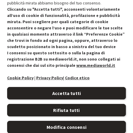
pubblicità mirata abbiamo bisogno del tuo consenso.
SCONTO RICONDIZIONATI
Cliccando su "Accetta tutti", acconsenti volontariamente
Approfitta dello sconto del 30% sul prodotto ricondizionato.
all’uso di cookie di funzionalità, profilazione e pubblicità
mirata. Puoi scegliere per quali categorie di cookie
acconsentire o negare l’uso e puoi modificare le tue scelte
in qualsiasi momento attraverso il link “Preferenze Cookie”
che trovi in fondo ad ogni pagina, oppure, attraverso lo
scudetto posizionato in basso a sinistra del tuo device
I consensi su questo sottosito o sulla la pagina di
Condizioni generali di vendita
Recedere dal contratto qui
registrazione B2B su mediaworld.it, non sono collegati ai
consensi che dai sul sito principale
www.mediaworld.it
Cookie Policy
Cookie Policy
|
Privacy Policy
|
Codice etico
Preferenze cookie
Accetta tutti
Informativa privacy
Rifiuta tutti
Accessibilità
Modifica consensi