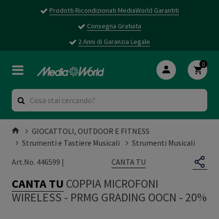
Prodotti Ricondizionati MediaWorld Garantiti
Consegna Gratuita
2 Anni di Garanzia Legale
0
GIOCATTOLI, OUTDOOR E FITNESS
Strumenti e Tastiere Musicali
Strumenti Musicali
CANTA TU
Art.No. 446599 |
CANTA TU
COPPIA MICROFONI
WIRELESS
-
PRMG GRADING OOCN - 20%