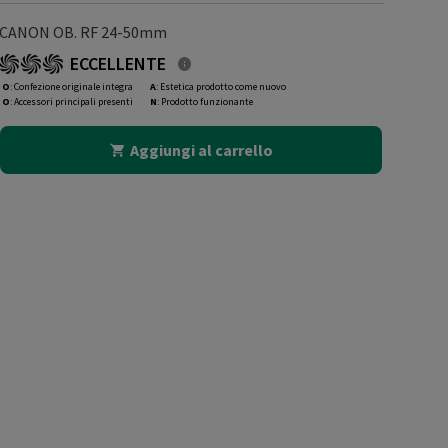
CANON OB. RF 24-50mm
ECCELLENTE
O
: Confezione originale integra
A
: Estetica prodotto come nuovo
O
: Accessori principali presenti
N
: Prodotto funzionante
Aggiungi al carrello