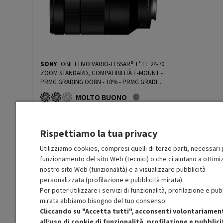
SONY
OBIETTIVO VARIO-TESSAR® T* FE 24-70
ZOOM STANDARD, COMPATIBILITÀ E-MOUNT -
PRMG GRADING OOBN - 10%
-
PRMG GRADING
OOBN - 10%
MOLTO BUONO
O
: Confezione originale integra
O
: Accessori principali presenti
B
: Estetica prodotto ottima
Rispettiamo la tua privacy
N
: Prodotto funzionante
Prodotto Nuovo
999.00
-10%
Utilizziamo cookies, compresi quelli di terze parti, necessari p
funzionamento del sito Web (tecnici) o che ci aiutano a ottimiz
Prezzo ridotto da
a
Ricondizionato
899.10
-30%
629.37
nostro sito Web (funzionalità) e a visualizzare pubblicità
In Promozione
personalizzata (profilazione e pubblicità mirata).
Per poter utilizzare i servizi di funzionalità, profilazione e pub
Aggiungi al carrello
mirata abbiamo bisogno del tuo consenso.
Cliccando su "Accetta tutti", acconsenti volontariamen
all’uso di cookie di funzionalità, profilazione e pubblici