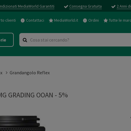
ndizionati MediaWorld Garantiti
Consegna Gratuita
2 Anni d
o clienti
Contattaci
MediaWorld.it
Ordini
Tutte le mar
rie
ex
Grandangolo Reflex
MG GRADING OOAN - 5%