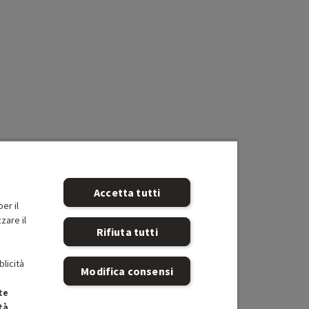
Accetta tutti
er il
zare il
Rifiuta tutti
blicità
Modifica consensi
te
tà