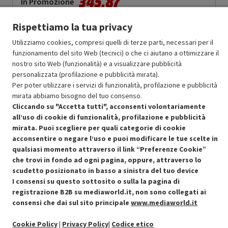
345.87
In Promozione
Rispettiamo la tua privacy
Aggiungi al carrello
Utilizziamo cookies, compresi quelli di terze parti, necessari per il
funzionamento del sito Web (tecnici) o che ci aiutano a ottimizzare il
nostro sito Web (funzionalità) e a visualizzare pubblicità
SCONTO RICONDIZIONATI
personalizzata (profilazione e pubblicità mirata).
Approfitta dello sconto del 30% sul prodotto ricondizionato.
Per poter utilizzare i servizi di funzionalità, profilazione e pubblicità
mirata abbiamo bisogno del tuo consenso.
Cliccando su "Accetta tutti", acconsenti volontariamente
all’uso di cookie di funzionalità, profilazione e pubblicità
mirata. Puoi scegliere per quali categorie di cookie
acconsentire o negare l’uso e puoi modificare le tue scelte in
Condizioni generali di vendita
qualsiasi momento attraverso il link “Preferenze Cookie”
Recedere dal contratto qui
che trovi in fondo ad ogni pagina, oppure, attraverso lo
Cookie Policy
scudetto posizionato in basso a sinistra del tuo device
I consensi su questo sottosito o sulla la pagina di
registrazione B2B su mediaworld.it, non sono collegati ai
Preferenze cookie
consensi che dai sul sito principale
www.mediaworld.it
Informativa privacy
Cookie Policy
|
Privacy Policy
|
Codice etico