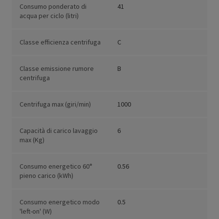
Consumo ponderato di
41
acqua per ciclo (litri)
Classe efficienza centrifuga
C
Classe emissione rumore
B
centrifuga
Centrifuga max (giri/min)
1000
Capacità di carico lavaggio
6
max (Kg)
Consumo energetico 60°
0.56
pieno carico (kWh)
Consumo energetico modo
0.5
'left-on' (W)