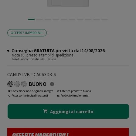
OFFERTE IMPERDIBILI
Consegna GRATUITA prevista dal 14/08/2026
Nota sul prezzo e tempi di spedizione
IVA ed Eco-contributo RAEE incluse
CANDY LVB TCA063D3-S
BUONO
R
: Confezione non originale integra
C
: Estetica prodotto buona
O
: Accessori principali presenti
N
: Prodotto funzionante
Aggiungi al carrello
OFFERTE IMPERDIBILI