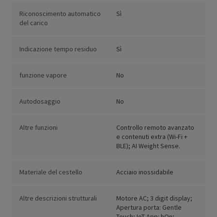
Riconoscimento automatico
Sì
del carico
Indicazione tempo residuo
Sì
funzione vapore
No
Autodosaggio
No
Altre funzioni
Controllo remoto avanzato
e contenuti extra (Wi-Fi +
BLE); AI Weight Sense.
Materiale del cestello
Acciaio inossidabile
Altre descrizioni strutturali
Motore AC; 3 digit display;
Apertura porta: Gentle
Touch; IoT App: hOn;