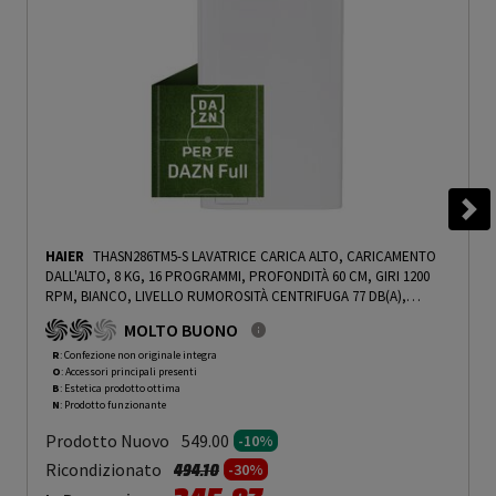
HAIER
THASN286TM5-S LAVATRICE CARICA ALTO, CARICAMENTO
DALL'ALTO, 8 KG, 16 PROGRAMMI, PROFONDITÀ 60 CM, GIRI 1200
RPM, BIANCO, LIVELLO RUMOROSITÀ CENTRIFUGA 77 DB(A),
CLASSE A, ABBONAMENTO DAZN FULL 3 MESI INCLUSO - PRMG
MOLTO BUONO
GRADING ROBN - 10%
-
PRMG GRADING ROBN - 10%
R
: Confezione non originale integra
O
: Accessori principali presenti
B
: Estetica prodotto ottima
N
: Prodotto funzionante
Prodotto Nuovo
549.00
-10%
Prezzo ridotto da
a
Ricondizionato
494.10
-30%