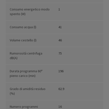
Consumo energetico modo
1
spento (W)
Consumo acqua (l)
41
Volume cestello (l)
46
Rumorosità centrifuga
75
dB(A)
Durata programma 60°
196
pieno carico (min)
Grado di umidità residuo
62.9
(%)
Numero programmi
16