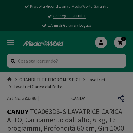
Prodotti Ricondizionati MediaWorld Garantiti
Consegna Gratuita
2 Anni di Garanzia Legale
0
GRANDI ELETTRODOMESTICI
Lavatrici
Lavatrici Carica dall'alto
CANDY
Art.No. 583599 |
CANDY
TCA063D3-S LAVATRICE CARICA
ALTO, Caricamento dall'alto, 6 kg, 16
programmi, Profondità 60 cm, Giri 1000