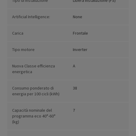
Tipo di installazione
Libera installazione (FS)
Artificial Intelligence:
None
Carica
Frontale
Tipo motore
Inverter
Nuova Classe efficienza
A
energetica
Consumo ponderato di
38
energia per 100 cicli (kWh)
Capacità nominale del
7
programma eco 40°-60°
(kg)