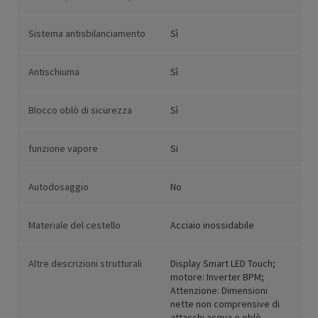
Sistema antisbilanciamento
Sì
Antischiuma
Sì
Blocco oblò di sicurezza
Sì
funzione vapore
Si
Autodosaggio
No
Materiale del cestello
Acciaio inossidabile
Altre descrizioni strutturali
Display Smart LED Touch;
motore: Inverter BPM;
Attenzione: Dimensioni
nette non comprensive di
attacchi acqua e oblò.