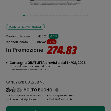
SCONTO RICONDIZIONATI
Prodotto Nuovo
436.25
-10%
Ricondizionato
Prezzo ridotto da
a
-30%
392.62
274.83
In Promozione
Consegna GRATUITA prevista dal 14/08/2026
Nota sul prezzo e tempi di spedizione
IVA ed Eco-contributo RAEE incluse
CANDY LVB GD 27SB7-S
MOLTO BUONO
R
: Confezione non originale integra
B
: Estetica prodotto ottima
O
: Accessori principali presenti
N
: Prodotto funzionante