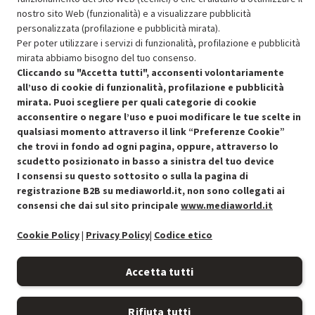
OFFERTE IMPERDIBILI
nostro sito Web (funzionalità) e a visualizzare pubblicità
Risparmio garantito rispetto al corrispondente prodotto nuovo.
personalizzata (profilazione e pubblicità mirata).
Per poter utilizzare i servizi di funzionalità, profilazione e pubblicità
mirata abbiamo bisogno del tuo consenso.
Cliccando su "Accetta tutti", acconsenti volontariamente
all’uso di cookie di funzionalità, profilazione e pubblicità
mirata. Puoi scegliere per quali categorie di cookie
acconsentire o negare l’uso e puoi modificare le tue scelte in
Condizioni generali di vendita
Recedere dal contratto qui
qualsiasi momento attraverso il link “Preferenze Cookie”
che trovi in fondo ad ogni pagina, oppure, attraverso lo
Cookie Policy
scudetto posizionato in basso a sinistra del tuo device
I consensi su questo sottosito o sulla la pagina di
Preferenze cookie
registrazione B2B su mediaworld.it, non sono collegati ai
consensi che dai sul sito principale
www.mediaworld.it
Informativa privacy
Cookie Policy
|
Privacy Policy
|
Codice etico
Accessibilità
Accetta tutti
Rifiuta tutti