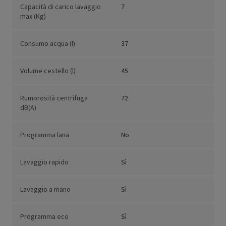
Capacità di carico lavaggio
7
max (Kg)
Consumo acqua (l)
37
Volume cestello (l)
45
Rumorosità centrifuga
72
dB(A)
Programma lana
No
Lavaggio rapido
Sì
Lavaggio a mano
Sì
Programma eco
Sì