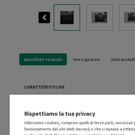
Previous
Specifiche tecniche
Resi e garanzie
Stato prodott
CARATTERISTICHE
Alimentazione forno
Elettrico
Rispettiamo la tua privacy
Classe efficienza energetica
A +
Utilizziamo cookies, compresi quelli di terze parti, necessari p
funzionamento del sito Web (tecnici) o che ci aiutano a ottimiz
Consumo energia modalità
0.98