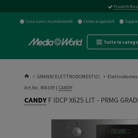
Prodotti Rico
Cosa sono i ricondizionati
Come acquistarli
Support
Tutte le catego
GRANDI ELETTRODOMESTICI
Elettrodomest
Art.No. 456109 |
CANDY
CANDY
F IDCP X625 LIT
-
PRMG GRADI