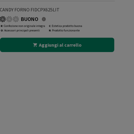
CANDY FORNO FIDCPX625LIT
BUONO
R
: Confezione non originale integra
C
: Estetica prodotto buona
O
: Accessori principali presenti
N
: Prodotto funzionante
Aggiungi al carrello