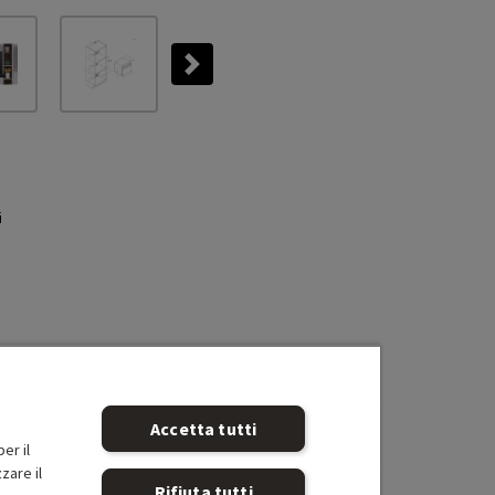
Next
i
Accetta tutti
er il
zare il
Rifiuta tutti