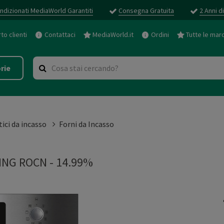
ndizionati MediaWorld Garantiti
Consegna Gratuita
2 Anni d
o clienti
Contattaci
MediaWorld.it
Ordini
Tutte le mar
rie
ici da incasso
Forni da Incasso
NG ROCN - 14.99%