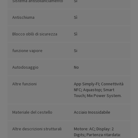
Sistema antisbilanciamento
Sì
Antischiuma
Sì
Blocco oblò di sicurezza
Sì
funzione vapore
Si
Autodosaggio
No
Altre funzioni
App Simply-FI; Connettività
NFC; Aquastop; Smart
Touch; Mix Power System.
Materiale del cestello
Acciaio Inossidabile
Altre descrizioni strutturali
Motore: AC; Display: 2
Digits; Partenza ritardata: