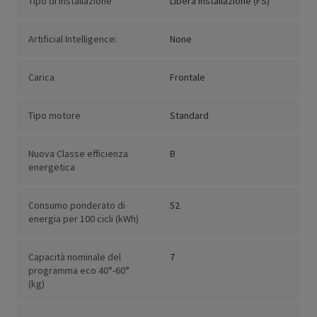
Tipo di installazione
Libera installazione (FS)
Artificial Intelligence:
None
Carica
Frontale
Tipo motore
Standard
Nuova Classe efficienza
B
energetica
Consumo ponderato di
52
energia per 100 cicli (kWh)
Capacità nominale del
7
programma eco 40°-60°
(kg)