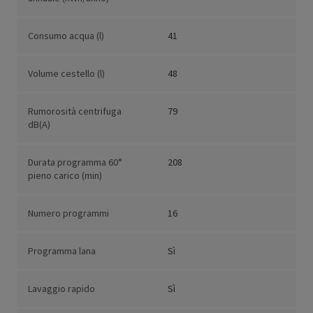
Consumo acqua (l)
41
Volume cestello (l)
48
Rumorosità centrifuga
79
dB(A)
Durata programma 60°
208
pieno carico (min)
Numero programmi
16
Programma lana
Sì
Lavaggio rapido
Sì