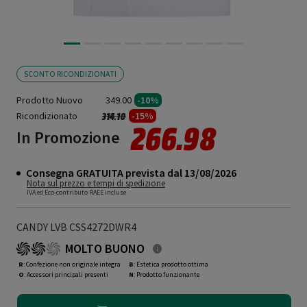
SCONTO RICONDIZIONATI
Prodotto Nuovo
349.00
-10%
Ricondizionato
Prezzo ridotto da
a
-15%
314.10
266.98
In Promozione
Consegna GRATUITA prevista dal 13/08/2026
Nota sul prezzo e tempi di spedizione
IVA ed Eco-contributo RAEE incluse
CANDY LVB CSS4272DWR4
MOLTO BUONO
R
: Confezione non originale integra
B
: Estetica prodotto ottima
O
: Accessori principali presenti
N
: Prodotto funzionante