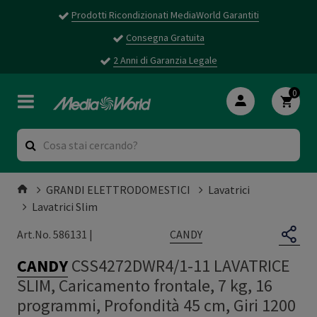
Prodotti Ricondizionati MediaWorld Garantiti
Consegna Gratuita
2 Anni di Garanzia Legale
0
GRANDI ELETTRODOMESTICI
Lavatrici
Lavatrici Slim
CANDY
Art.No. 586131 |
CANDY
CSS4272DWR4/1-11 LAVATRICE
SLIM, Caricamento frontale, 7 kg, 16
programmi, Profondità 45 cm, Giri 1200