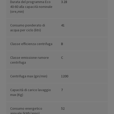
Durata del programma Eco
3.28
40-60 alla capacità nominale
(ore,min)
Consumo ponderato di
41
acqua per ciclo (litri)
Classe efficienza centrifuga
B
Classe emissione rumore
C
centrifuga
Centrifuga max (giri/min)
1200
Capacità di carico lavaggio
7
max (Kg)
Consumo energetico
52
annuale (kWh/anno)