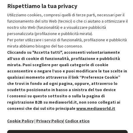
Aggiungi al carrello
Rispettiamo la tua privacy
Utilizziamo cookies, compresi quelli di terze parti, necessari per il
funzionamento del sito Web (tecnici) o che ci aiutano a ottimizzare il
SCONTO RICONDIZIONATI
nostro sito Web (funzionalità) e a visualizzare pubblicità
Approfitta dello sconto del 30% sul prodotto ricondizionato.
personalizzata (profilazione e pubblicità mirata).
Per poter utilizzare i servizi di funzionalità, profilazione e pubblicità
mirata abbiamo bisogno del tuo consenso.
Cliccando su "Accetta tutti", acconsenti volontariamente
all’uso di cookie di funzionalità, profilazione e pubblicità
mirata. Puoi scegliere per quali categorie di cookie
acconsentire o negare l’uso e puoi modificare le tue scelte in
Condizioni generali di vendita
Recedere dal contratto qui
qualsiasi momento attraverso il link “Preferenze Cookie”
che trovi in fondo ad ogni pagina, oppure, attraverso lo
Cookie Policy
scudetto posizionato in basso a sinistra del tuo device
I consensi su questo sottosito o sulla la pagina di
Preferenze cookie
registrazione B2B su mediaworld.it, non sono collegati ai
consensi che dai sul sito principale
www.mediaworld.it
Informativa privacy
Cookie Policy
|
Privacy Policy
|
Codice etico
Accessibilità