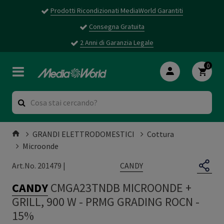
Prodotti Ricondizionati MediaWorld Garantiti
Consegna Gratuita
2 Anni di Garanzia Legale
0
GRANDI ELETTRODOMESTICI
Cottura
Microonde
CANDY
Art.No. 201479 |
CANDY
CMGA23TNDB MICROONDE +
GRILL, 900 W
-
PRMG GRADING ROCN -
15%