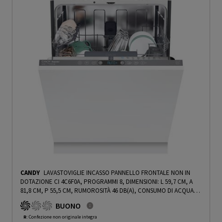
CANDY
LAVASTOVIGLIE INCASSO PANNELLO FRONTALE NON IN
DOTAZIONE CI 4C6F0A, PROGRAMMI 8, DIMENSIONI: L 59,7 CM, A
81,8 CM, P 55,5 CM, RUMOROSITÀ 46 DB(A), CONSUMO DI ACQUA
10,9 L, BIANCO, CLASSE C - PRMG GRADING ROCN - 14.99%
-
PRMG
BUONO
GRADING ROCN - 14.99%
R
: Confezione non originale integra