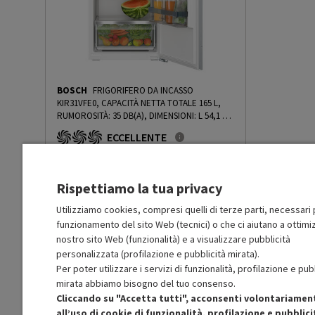
Autonomia Black-Out (h)
10
Capacità di congelamento
2.6
(kg/24h)
BOSCH
FRIGORIFERO DA INCASSO
KIR31VFE0, CAPACITÀ NETTA TOTALE 165 L,
Rumorosità dB(A)
39
RUMOROSITÀ: 35 DB(A), DIMENSIONI: L 54,1 CM
A 102,1 CM P 54,8 CM, WHITE, CLASSE E -
ECCELLENTE
PRMG GRADING ROAN - 5%
-
PRMG GRADING
Sistema raffreddamento
Statico
ROAN - 5%
R
: Confezione non originale integra
frigorifero
O
: Accessori principali presenti
A
: Estetica prodotto come nuovo
Rispettiamo la tua privacy
N
: Prodotto funzionante
Sistema raffreddamento
Statico
Prodotto Nuovo
congelatore
949.00
-5%
Utilizziamo cookies, compresi quelli di terze parti, necessari p
funzionamento del sito Web (tecnici) o che ci aiutano a ottimiz
Prezzo ridotto da
a
Ricondizionato
901.55
-50%
450.77
nostro sito Web (funzionalità) e a visualizzare pubblicità
In Promozione
Sistema sbrinamento
Automatico
personalizzata (profilazione e pubblicità mirata).
frigorifero
Per poter utilizzare i servizi di funzionalità, profilazione e pub
Aggiungi al carrello
mirata abbiamo bisogno del tuo consenso.
Sistema sbrinamento
Manuale
Cliccando su "Accetta tutti", acconsenti volontariamen
congelatore
all’uso di cookie di funzionalità, profilazione e pubblici