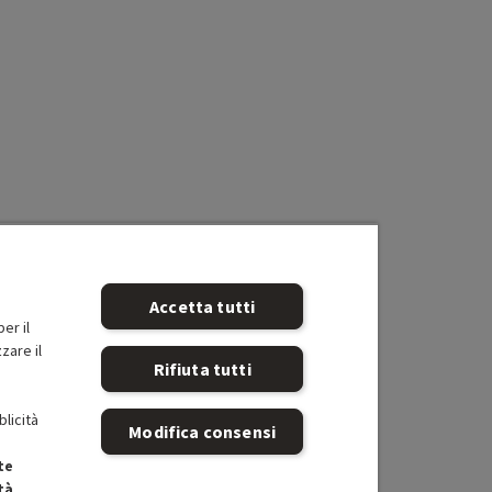
Accetta tutti
er il
zare il
Rifiuta tutti
blicità
Modifica consensi
te
tà