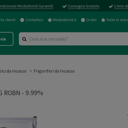
ndizionati MediaWorld Garantiti
Consegna Gratuita
2 Anni d
o clienti
Contattaci
MediaWorld.it
Ordini
Tutte le mar
rie
ici da incasso
Frigoriferi da Incasso
 ROBN - 9.99%