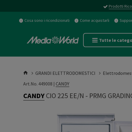
Prodotti Rico
Cosa sono i ricondizionati
Come acquistarli
Support
Tutte le catego
GRANDI ELETTRODOMESTICI
Elettrodomest
Art.No. 449008 |
CANDY
CANDY
CIO 225 EE/N
-
PRMG GRADING