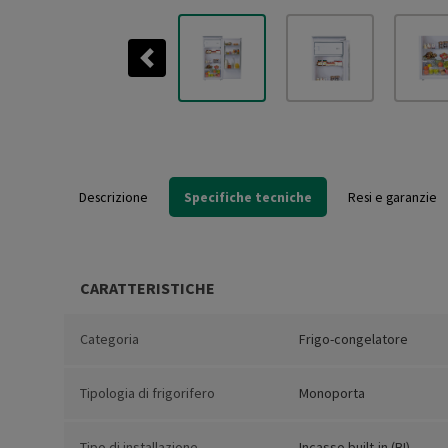
Previous
Descrizione
Specifiche tecniche
Resi e garanzie
CARATTERISTICHE
Categoria
Frigo-congelatore
Tipologia di frigorifero
Monoporta
Tipo di installazione
Incasso built-in (BI)