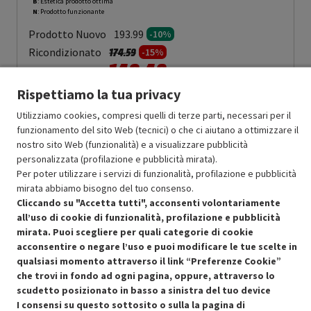
B
: Estetica prodotto ottima
N
: Prodotto funzionante
Prodotto Nuovo
193.99
-10%
Prezzo ridotto da
a
Ricondizionato
174.59
-15%
148.40
In Promozione
Rispettiamo la tua privacy
Aggiungi al carrello
Utilizziamo cookies, compresi quelli di terze parti, necessari per il
funzionamento del sito Web (tecnici) o che ci aiutano a ottimizzare il
nostro sito Web (funzionalità) e a visualizzare pubblicità
SCONTO RICONDIZIONATI
personalizzata (profilazione e pubblicità mirata).
Approfitta dello sconto del 15% sul prodotto ricondizionato.
Per poter utilizzare i servizi di funzionalità, profilazione e pubblicità
mirata abbiamo bisogno del tuo consenso.
Cliccando su "Accetta tutti", acconsenti volontariamente
all’uso di cookie di funzionalità, profilazione e pubblicità
mirata. Puoi scegliere per quali categorie di cookie
acconsentire o negare l’uso e puoi modificare le tue scelte in
qualsiasi momento attraverso il link “Preferenze Cookie”
Condizioni generali di vendita
Recedere dal contratto qui
che trovi in fondo ad ogni pagina, oppure, attraverso lo
scudetto posizionato in basso a sinistra del tuo device
Cookie Policy
I consensi su questo sottosito o sulla la pagina di