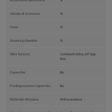
Accensione elettronica
Sì
Valvole di sicurezza
Sì
Timer
Sì
Sicurezza Bambini
Si
Altre funzioni
Contenuti extra, IoT App:
hOn
Coperchio
No
Predisposizione coperchio
No
Materiale del piano
Vetroceramica