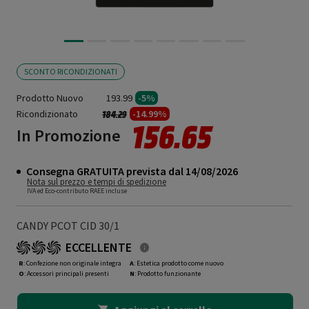
SCONTO RICONDIZIONATI
Prodotto Nuovo
193.99
-5%
Ricondizionato
Prezzo ridotto da
a
-14.99%
184.29
156.65
In Promozione
Consegna GRATUITA prevista dal 14/08/2026
Nota sul prezzo e tempi di spedizione
IVA ed Eco-contributo RAEE incluse
CANDY PCOT CID 30/1
ECCELLENTE
R
: Confezione non originale integra
A
: Estetica prodotto come nuovo
O
: Accessori principali presenti
N
: Prodotto funzionante