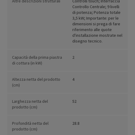
Altre descrizioni strutturali
Controlli touch; Interfaccia
Controllo Centrale; 9 livelli
di potenza; Potenza totale
3,5 kW; Importante: per le
dimensioni si prega di fare
riferimento alle quote
d'installazione mostrate nel
disegno tecnico.
Capacità della prima piastra
2
di cottura (in kW)
Altezza netta del prodotto
4
(cm)
Larghezza netta del
52
prodotto (cm)
Profondità netta del
28.8
prodotto (cm)