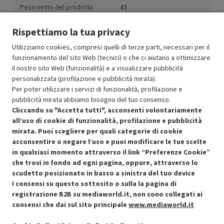
Peso netto del prodotto
43
(kg)
Rispettiamo la tua privacy
Utilizziamo cookies, compresi quelli di terze parti, necessari per il
funzionamento del sito Web (tecnici) o che ci aiutano a ottimizzare
il nostro sito Web (funzionalità) e a visualizzare pubblicità
Resi e garanzie
personalizzata (profilazione e pubblicità mirata).
Per poter utilizzare i servizi di funzionalità, profilazione e
Stato prodotti
pubblicità mirata abbiamo bisogno del tuo consenso.
Cliccando su "Accetta tutti", acconsenti volontariamente
all’uso di cookie di funzionalità, profilazione e pubblicità
mirata. Puoi scegliere per quali categorie di cookie
acconsentire o negare l’uso e puoi modificare le tue scelte
in qualsiasi momento attraverso il link “Preferenze Cookie”
che trovi in fondo ad ogni pagina, oppure, attraverso lo
scudetto posizionato in basso a sinistra del tuo device
I consensi su questo sottosito o sulla la pagina di
Condizioni generali di vendita
Recedere dal contratto qui
registrazione B2B su mediaworld.it, non sono collegati ai
consensi che dai sul sito principale
www.mediaworld.it
Cookie Policy