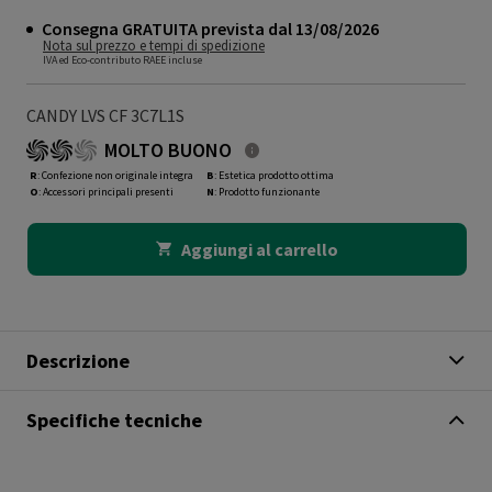
Consegna GRATUITA prevista dal 13/08/2026
Nota sul prezzo e tempi di spedizione
IVA ed Eco-contributo RAEE incluse
CANDY LVS CF 3C7L1S
MOLTO BUONO
R
: Confezione non originale integra
B
: Estetica prodotto ottima
O
: Accessori principali presenti
N
: Prodotto funzionante
Aggiungi al carrello
Descrizione
Specifiche tecniche