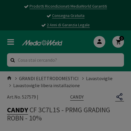
Prodotti Ricondizionati MediaWorld Garantiti
Consegna Gratuita
2 Anni di Garanzia Legale
0
GRANDI ELETTRODOMESTICI
Lavastoviglie
Lavastoviglie libera installazione
CANDY
Art.No. 527579 |
CANDY
CF 3C7L1S
-
PRMG GRADING
ROBN - 10%