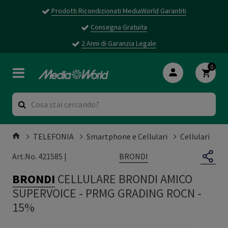
Prodotti Ricondizionati MediaWorld Garantiti
Consegna Gratuita
2 Anni di Garanzia Legale
0
TELEFONIA
Smartphone e Cellulari
Cellulari
BRONDI
Art.No. 421585 |
BRONDI
CELLULARE BRONDI AMICO
SUPERVOICE
-
PRMG GRADING ROCN -
15%