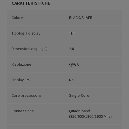
CARATTERISTICHE
Colore
BLACK/SILVER
Tipologia display
TFT
Dimensioni display (')
2.8
Risoluzione
QVGA
Display IPS
No
Core processore
Single-Core
Connessione
Quadri band
(850/900/1800/1900 Mhz)