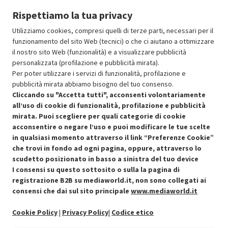
Prodotto Nuovo
42.99
-10%
Rispettiamo la tua privacy
Prezzo ridotto da
a
Ricondizionato
38.69
-30%
27.08
In Promozione
Utilizziamo cookies, compresi quelli di terze parti, necessari per il
funzionamento del sito Web (tecnici) o che ci aiutano a ottimizzare
il nostro sito Web (funzionalità) e a visualizzare pubblicità
Aggiungi al carrello
personalizzata (profilazione e pubblicità mirata).
Per poter utilizzare i servizi di funzionalità, profilazione e
pubblicità mirata abbiamo bisogno del tuo consenso.
SCONTO RICONDIZIONATI
Cliccando su "Accetta tutti", acconsenti volontariamente
Approfitta dello sconto del 30% sul prodotto ricondizionato.
all’uso di cookie di funzionalità, profilazione e pubblicità
mirata. Puoi scegliere per quali categorie di cookie
acconsentire o negare l’uso e puoi modificare le tue scelte
in qualsiasi momento attraverso il link “Preferenze Cookie”
che trovi in fondo ad ogni pagina, oppure, attraverso lo
scudetto posizionato in basso a sinistra del tuo device
I consensi su questo sottosito o sulla la pagina di
Condizioni generali di vendita
Recedere dal contratto qui
registrazione B2B su mediaworld.it, non sono collegati ai
consensi che dai sul sito principale
www.mediaworld.it
Cookie Policy
Cookie Policy
|
Privacy Policy
|
Codice etico
Preferenze cookie