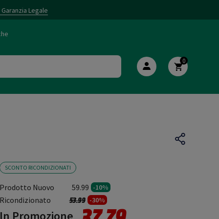
i Garanzia Legale
che
0
SCONTO RICONDIZIONATI
Prodotto Nuovo
59.99
-10%
Prezzo ridotto da
a
Ricondizionato
53.99
-30%
37.79
In Promozione