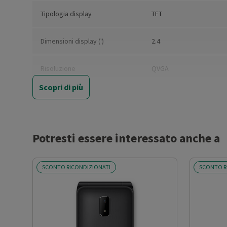
Tipologia display
TFT
Dimensioni display (')
2.4
Risoluzione
QVGA
Scopri di più
Display IPS
No
Core processore
Single-Core
Potresti essere interessato anche a
Connessione
Bluetooth 2.1
SCONTO RICONDIZIONATI
SCONTO R
Altre caratteristiche
Flash integrato
fotocamera/e
HSUPA
No