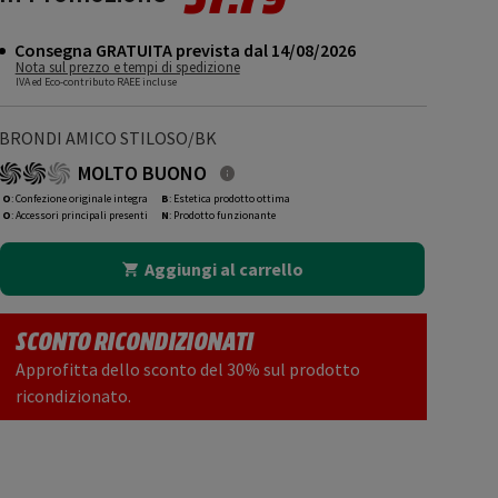
Consegna GRATUITA prevista dal 14/08/2026
Nota sul prezzo e tempi di spedizione
IVA ed Eco-contributo RAEE incluse
BRONDI AMICO STILOSO/BK
MOLTO BUONO
O
: Confezione originale integra
B
: Estetica prodotto ottima
O
: Accessori principali presenti
N
: Prodotto funzionante
Aggiungi al carrello
SCONTO RICONDIZIONATI
Approfitta dello sconto del 30% sul prodotto
ricondizionato.