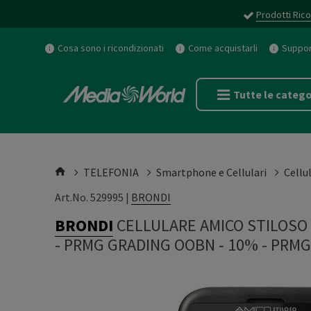
Prodotti Rico
Cosa sono i ricondizionati
Come acquistarli
Support
Tutte le catego
TELEFONIA
Smartphone e Cellulari
Cellul
Art.No. 529995 |
BRONDI
BRONDI
CELLULARE AMICO STILOSO Ner
- PRMG GRADING OOBN - 10%
-
PRMG