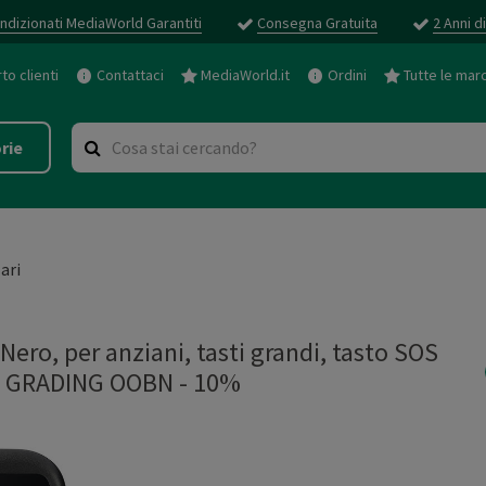
ndizionati MediaWorld Garantiti
Consegna Gratuita
2 Anni d
o clienti
Contattaci
MediaWorld.it
Ordini
Tutte le mar
rie
ari
o, per anziani, tasti grandi, tasto SOS
 GRADING OOBN - 10%