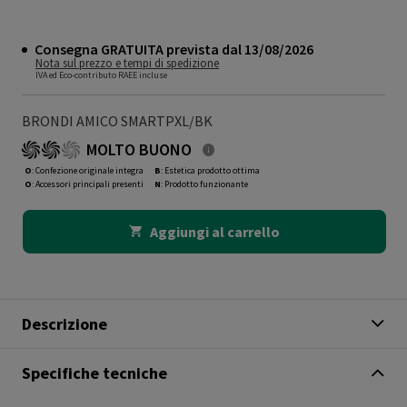
Consegna GRATUITA prevista dal 13/08/2026
Nota sul prezzo e tempi di spedizione
IVA ed Eco-contributo RAEE incluse
BRONDI AMICO SMARTPXL/BK
MOLTO BUONO
O
: Confezione originale integra
B
: Estetica prodotto ottima
O
: Accessori principali presenti
N
: Prodotto funzionante
Aggiungi al carrello
Descrizione
Specifiche tecniche