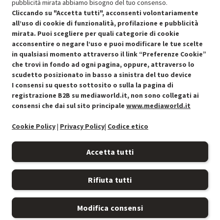
pubblicità mirata abbiamo bisogno del tuo consenso.
SCONTO RICONDIZIONATI
Cliccando su "Accetta tutti", acconsenti volontariamente
Approfitta dello sconto del 50% sul prodotto ricondizionato.
all’uso di cookie di funzionalità, profilazione e pubblicità
mirata. Puoi scegliere per quali categorie di cookie
acconsentire o negare l’uso e puoi modificare le tue scelte
in qualsiasi momento attraverso il link “Preferenze Cookie”
che trovi in fondo ad ogni pagina, oppure, attraverso lo
scudetto posizionato in basso a sinistra del tuo device
I consensi su questo sottosito o sulla la pagina di
Condizioni generali di vendita
Recedere dal contratto qui
registrazione B2B su mediaworld.it, non sono collegati ai
consensi che dai sul sito principale
www.mediaworld.it
Cookie Policy
Cookie Policy
|
Privacy Policy
|
Codice etico
Preferenze cookie
Accetta tutti
Informativa privacy
Rifiuta tutti
Accessibilità
Modifica consensi