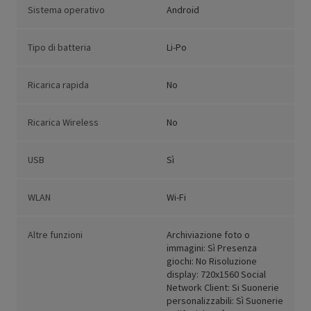
Sistema operativo
Android
Tipo di batteria
Li-Po
Ricarica rapida
No
Ricarica Wireless
No
USB
Sì
WLAN
Wi-Fi
Altre funzioni
Archiviazione foto o
immagini: Sì Presenza
giochi: No Risoluzione
display: 720x1560 Social
Network Client: Si Suonerie
personalizzabili: Sì Suonerie