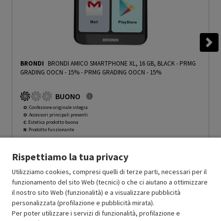
BRONDI
BRONDI AMICO SMARTPHONE XL, 16 GB, BLACK - PRMG
GRADING OOCN - 15%
-
PRMG GRADING OOCN - 15%
BUONO
O
: Confezione originale integra
O
: Accessori principali presenti
C
: Estetica prodotto buona
N
: Prodotto funzionante
Prodotto Nuovo
129.99
-15%
Rispettiamo la tua privacy
Prezzo ridotto da
a
Ricondizionato
110.49
-50%
55.24
In Promozione
Utilizziamo cookies, compresi quelli di terze parti, necessari per il
funzionamento del sito Web (tecnici) o che ci aiutano a ottimizzare
il nostro sito Web (funzionalità) e a visualizzare pubblicità
Aggiungi al carrello
personalizzata (profilazione e pubblicità mirata).
Per poter utilizzare i servizi di funzionalità, profilazione e