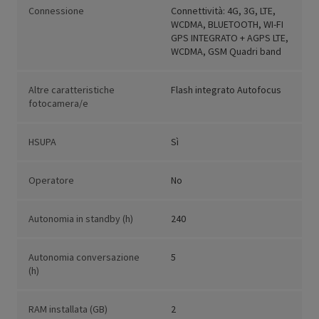
Connessione
Connettività: 4G, 3G, LTE,
WCDMA, BLUETOOTH, WI-FI
GPS INTEGRATO + AGPS LTE,
WCDMA, GSM Quadri band
Altre caratteristiche
Flash integrato Autofocus
fotocamera/e
HSUPA
Sì
Operatore
No
Autonomia in standby (h)
240
Autonomia conversazione
5
(h)
RAM installata (GB)
2