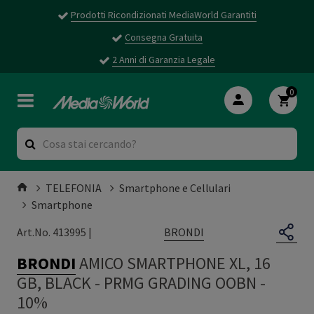
Prodotti Ricondizionati MediaWorld Garantiti
Consegna Gratuita
2 Anni di Garanzia Legale
0
TELEFONIA
Smartphone e Cellulari
Smartphone
BRONDI
Art.No. 413995 |
BRONDI
AMICO SMARTPHONE XL, 16
GB, BLACK
-
PRMG GRADING OOBN -
10%