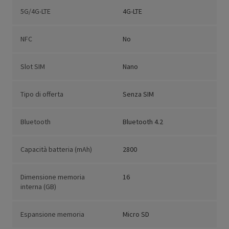
5G/4G-LTE
4G-LTE
NFC
No
Slot SIM
Nano
Tipo di offerta
Senza SIM
Bluetooth
Bluetooth 4.2
Capacità batteria (mAh)
2800
Dimensione memoria
16
interna (GB)
Espansione memoria
Micro SD