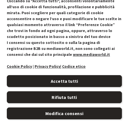
Cliccando su "Accetta tutti", acconsenti volontariamente
all’uso di cookie di funzionalità, profilazione e pubblicità
mirata. Puoi scegliere per quali categorie di cookie
acconsentire o negare l’uso e puoi modificare le tue scelte in
Condizioni generali di vendita
qualsiasi momento attraverso il link “Preferenze Cookie”
Recedere dal contratto qui
che trovi in fondo ad ogni pagina, oppure, attraverso lo
scudetto posizionato in basso a sinistra del tuo device
Cookie Policy
I consensi su questo sottosito o sulla la pagina di
registrazione B2B su mediaworld.it, non sono collegati ai
Preferenze cookie
consensi che dai sul sito principale
www.mediaworld.it
Informativa privacy
Cookie Policy
|
Privacy Policy
|
Codice etico
Accessibilità
Accetta tutti
Rifiuta tutti
Modifica consensi