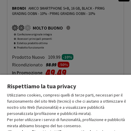
BRONDI
AMICO SMARTPHONE S+B, 16 GB, BLACK - PRMG
GRADING OOBN - 10%
-
PRMG GRADING OOBN - 10%
MOLTO BUONO
O
: Confezione originale integra
O
: Accessori principali presenti
B
: Estetica prodotto ottima
N
: Prodotto funzionante
Prodotto Nuovo
109.99
-10%
Prezzo ridotto da
a
Ricondizionato
98.99
-50%
49.49
In Promozione
Rispettiamo la tua privacy
Aggiungi al carrello
Utilizziamo cookies, compresi quelli di terze parti, necessari per il
funzionamento del sito Web (tecnici) o che ci aiutano a ottimizzare il
nostro sito Web (funzionalità) e a visualizzare pubblicità
SCONTO RICONDIZIONATI
personalizzata (profilazione e pubblicità mirata).
Approfitta dello sconto del 50% sul prodotto ricondizionato.
Per poter utilizzare i servizi di funzionalità, profilazione e pubblicità
mirata abbiamo bisogno del tuo consenso.