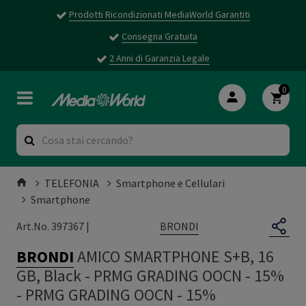
Prodotti Ricondizionati MediaWorld Garantiti
Consegna Gratuita
2 Anni di Garanzia Legale
0
TELEFONIA
Smartphone e Cellulari
Smartphone
BRONDI
Art.No. 397367 |
BRONDI
AMICO SMARTPHONE S+B, 16
GB, Black - PRMG GRADING OOCN - 15%
-
PRMG GRADING OOCN - 15%