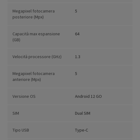
Megapixel fotocamera
5
posteriore (Mpx)
Capacità max espansione
64
(GB)
Velocità processore (GHz)
1.3
Megapixel fotocamera
5
anteriore (Mpx)
Versione OS
Android 12 GO
SIM
Dual SIM
Tipo USB
Type-C