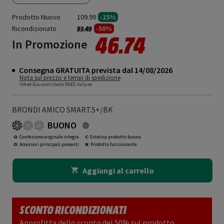
Prodotto Nuovo
109.99
-15%
Ricondizionato
Prezzo ridotto da
a
-50%
93.49
46.74
In Promozione
Consegna GRATUITA prevista dal 14/08/2026
Nota sul prezzo e tempi di spedizione
IVA ed Eco-contributo RAEE incluse
BRONDI AMICO SMART.S+/BK
BUONO
O
: Confezione originale integra
C
: Estetica prodotto buona
O
: Accessori principali presenti
N
: Prodotto funzionante
Aggiungi al carrello
SCONTO RICONDIZIONATI
Approfitta dello sconto del 50% sul prodotto