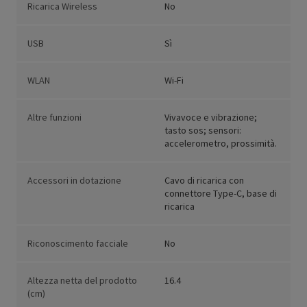
Ricarica Wireless
No
USB
Sì
WLAN
Wi-Fi
Altre funzioni
Vivavoce e vibrazione;
tasto sos; sensori:
accelerometro, prossimità.
Accessori in dotazione
Cavo di ricarica con
connettore Type-C, base di
ricarica
Riconoscimento facciale
No
Altezza netta del prodotto
16.4
(cm)