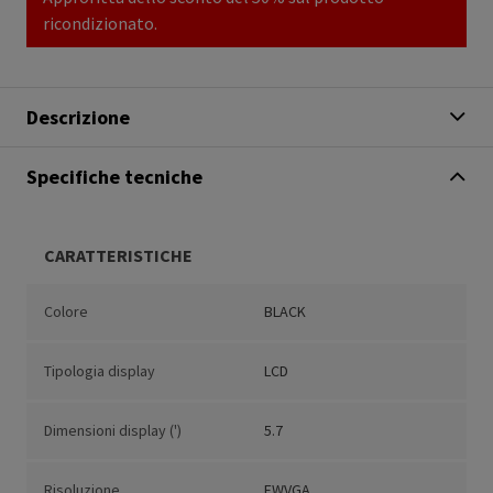
ricondizionato.
Descrizione
Specifiche tecniche
CARATTERISTICHE
Colore
BLACK
Tipologia display
LCD
Dimensioni display (')
5.7
Risoluzione
FWVGA