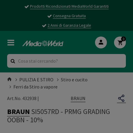
Prodotti Ricondizionati MediaWorld Garantiti
Consegna Gratuita
2 Anni di Garanzia Legale
0
PULIZIA E STIRO
Stiro e cucito
Ferri da Stiro a vapore
BRAUN
Art.No. 432938 |
BRAUN
SI5057RD
-
PRMG GRADING
OOBN - 10%