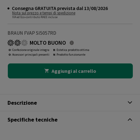
Consegna GRATUITA prevista dal 13/08/2026
Nota sul prezzo e tempi di spedizione
IVA ed Eco-contributo RAEE incluse
BRAUN FVAP SI5057RD
MOLTO BUONO
O
: Confezione originale integra
B
: Estetica prodotto ottima
O
: Accessori principali presenti
N
: Prodotto funzionante
Aggiungi al carrello
Descrizione
Specifiche tecniche