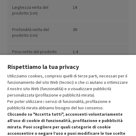
Larghezza netta del
14
prodotto (cm)
Profondità netta del
30
prodotto (cm)
Peso netto del prodotto
1.4
(kg)
Rispettiamo la tua privacy
Utilizziamo cookies, compresi quelli di terze parti, necessari per il
funzionamento del sito Web (tecnici) o che ci aiutano a ottimizzare
il nostro sito Web (funzionalità) e a visualizzare pubblicità
Resi e garanzie
personalizzata (profilazione e pubblicità mirata).
Per poter utilizzare i servizi di funzionalità, profilazione e
Stato prodotti
pubblicità mirata abbiamo bisogno del tuo consenso.
Cliccando su "Accetta tutti", acconsenti volontariamente
all’uso di cookie di funzionalità, profilazione e pubblicità
mirata. Puoi scegliere per quali categorie di cookie
acconsentire o negare l’uso e puoi modificare le tue scelte