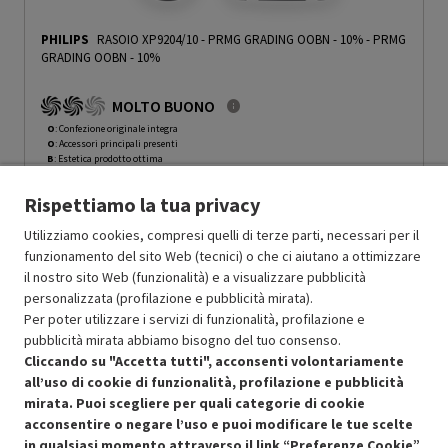
PHILIPS
RASOIO XP9204/10 - PRMG GRADING OOBN - 10%
-
PRMG
GRADING OOBN - 10%
MOLTO BUONO
O
: Confezione originale integra
O
: Accessori principali presenti
B
: Estetica prodotto ottima
N
: Prodotto funzionante
Rispettiamo la tua privacy
Prodotto Nuovo
359.99
-10%
Prezzo ridotto da
a
Ricondizionato
323.99
-30%
Utilizziamo cookies, compresi quelli di terze parti, necessari per il
226.79
funzionamento del sito Web (tecnici) o che ci aiutano a ottimizzare
In Promozione
il nostro sito Web (funzionalità) e a visualizzare pubblicità
personalizzata (profilazione e pubblicità mirata).
Aggiungi al carrello
Per poter utilizzare i servizi di funzionalità, profilazione e
pubblicità mirata abbiamo bisogno del tuo consenso.
Cliccando su "Accetta tutti", acconsenti volontariamente
all’uso di cookie di funzionalità, profilazione e pubblicità
SCONTO RICONDIZIONATI
mirata. Puoi scegliere per quali categorie di cookie
Approfitta dello sconto del 30% sul prodotto ricondizionato.
acconsentire o negare l’uso e puoi modificare le tue scelte
in qualsiasi momento attraverso il link “Preferenze Cookie”