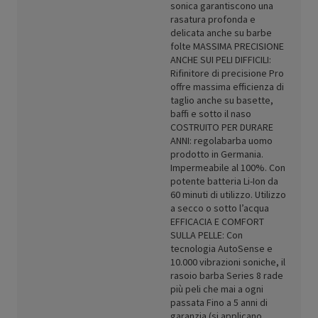
sonica garantiscono una
rasatura profonda e
delicata anche su barbe
folte MASSIMA PRECISIONE
ANCHE SUI PELI DIFFICILI:
Rifinitore di precisione Pro
offre massima efficienza di
taglio anche su basette,
baffi e sotto il naso
COSTRUITO PER DURARE
ANNI: regolabarba uomo
prodotto in Germania.
Impermeabile al 100%. Con
potente batteria Li-Ion da
60 minuti di utilizzo. Utilizzo
a secco o sotto l’acqua
EFFICACIA E COMFORT
SULLA PELLE: Con
tecnologia AutoSense e
10.000 vibrazioni soniche, il
rasoio barba Series 8 rade
più peli che mai a ogni
passata Fino a 5 anni di
garanzia (si applicano