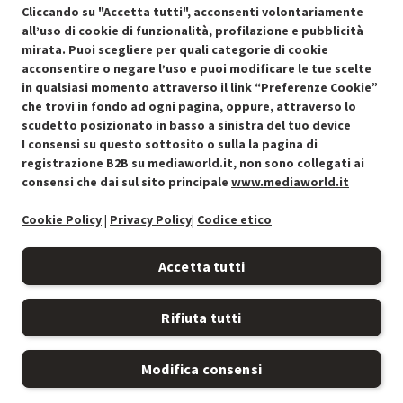
OFFERTE IMPERDIBILI
Cliccando su "Accetta tutti", acconsenti volontariamente
Risparmio garantito rispetto al corrispondente prodotto nuovo.
all’uso di cookie di funzionalità, profilazione e pubblicità
mirata. Puoi scegliere per quali categorie di cookie
acconsentire o negare l’uso e puoi modificare le tue scelte
in qualsiasi momento attraverso il link “Preferenze Cookie”
che trovi in fondo ad ogni pagina, oppure, attraverso lo
scudetto posizionato in basso a sinistra del tuo device
I consensi su questo sottosito o sulla la pagina di
Condizioni generali di vendita
Recedere dal contratto qui
registrazione B2B su mediaworld.it, non sono collegati ai
consensi che dai sul sito principale
www.mediaworld.it
Cookie Policy
Cookie Policy
|
Privacy Policy
|
Codice etico
Preferenze cookie
Accetta tutti
Informativa privacy
Rifiuta tutti
Accessibilità
Modifica consensi