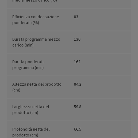
media mezzo carico (%)
Efficienza condensazione
83
ponderata (%)
Durata programma mezzo
130
carico (min)
Durata ponderata
162
programma (min)
Altezza netta del prodotto
84.2
(cm)
Larghezza netta del
59.8
prodotto (cm)
Profondità netta del
66.5
prodotto (cm)