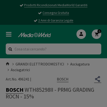
Prodotti Ricondizionati MediaWorld Garantiti
Consegna Gratuita
2 Anni di Garanzia Legale
0
GRANDI ELETTRODOMESTICI
Asciugatura
Asciugatrici
BOSCH
Art.No. 496241 |
BOSCH
WTH85298II
-
PRMG GRADING
ROCN - 15%