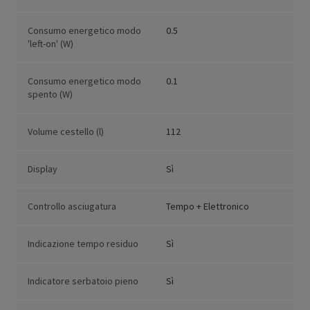
Consumo energetico modo
0.5
'left-on' (W)
Consumo energetico modo
0.1
spento (W)
Volume cestello (l)
112
Display
Sì
Controllo asciugatura
Tempo + Elettronico
Indicazione tempo residuo
Sì
Indicatore serbatoio pieno
Sì