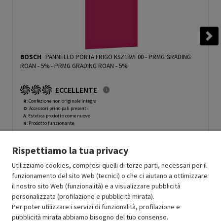
BOSCH
PANNELLO PORTA FRIGO KSZ1BVE00 - PRMG GRADING
ROAN - 5%
-
PRMG GRADING ROAN - 5%
ECCELLENTE
R
: Confezione non originale integra
O
: Accessori principali presenti
A
: Estetica prodotto come nuovo
N
: Prodotto funzionante
Prodotto Nuovo
200.00
-5%
Rispettiamo la tua privacy
Prezzo ridotto da
a
Ricondizionato
190.00
-45%
104.50
In Promozione
Utilizziamo cookies, compresi quelli di terze parti, necessari per il
funzionamento del sito Web (tecnici) o che ci aiutano a ottimizzare
il nostro sito Web (funzionalità) e a visualizzare pubblicità
Aggiungi al carrello
personalizzata (profilazione e pubblicità mirata).
Per poter utilizzare i servizi di funzionalità, profilazione e
pubblicità mirata abbiamo bisogno del tuo consenso.