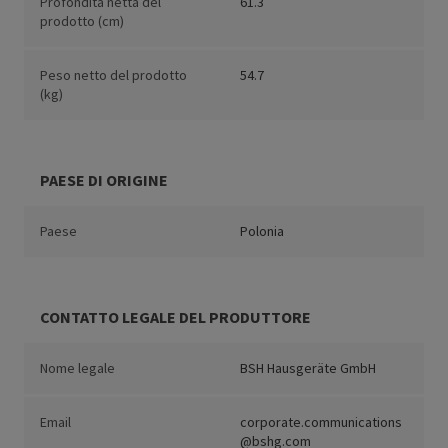
Profondità netta del
61.3
prodotto (cm)
Peso netto del prodotto
54.7
(kg)
PAESE DI ORIGINE
Paese
Polonia
CONTATTO LEGALE DEL PRODUTTORE
Nome legale
BSH Hausgeräte GmbH
Email
corporate.communications
@bshg.com