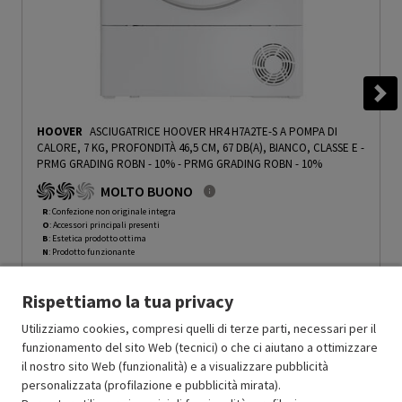
HOOVER
ASCIUGATRICE HOOVER HR4 H7A2TE-S A POMPA DI
CALORE, 7 KG, PROFONDITÀ 46,5 CM, 67 DB(A), BIANCO, CLASSE E -
PRMG GRADING ROBN - 10%
-
PRMG GRADING ROBN - 10%
MOLTO BUONO
R
: Confezione non originale integra
O
: Accessori principali presenti
B
: Estetica prodotto ottima
N
: Prodotto funzionante
Prodotto Nuovo
464.49
-10%
Rispettiamo la tua privacy
Prezzo ridotto da
a
Ricondizionato
418.04
-20%
334.43
In Promozione
Utilizziamo cookies, compresi quelli di terze parti, necessari per il
funzionamento del sito Web (tecnici) o che ci aiutano a ottimizzare
il nostro sito Web (funzionalità) e a visualizzare pubblicità
Aggiungi al carrello
personalizzata (profilazione e pubblicità mirata).