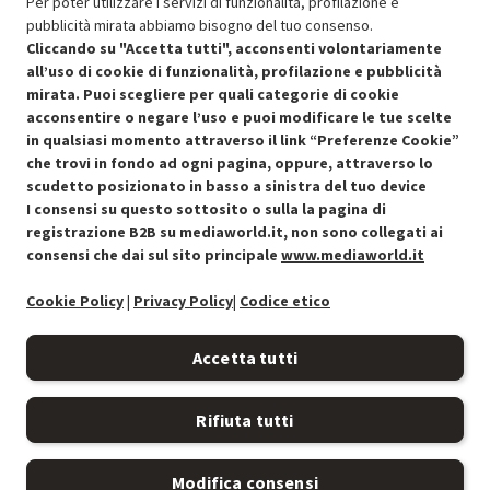
Per poter utilizzare i servizi di funzionalità, profilazione e
pubblicità mirata abbiamo bisogno del tuo consenso.
OFFERTE IMPERDIBILI
Cliccando su "Accetta tutti", acconsenti volontariamente
Risparmio garantito rispetto al corrispondente prodotto nuovo.
all’uso di cookie di funzionalità, profilazione e pubblicità
mirata. Puoi scegliere per quali categorie di cookie
acconsentire o negare l’uso e puoi modificare le tue scelte
in qualsiasi momento attraverso il link “Preferenze Cookie”
che trovi in fondo ad ogni pagina, oppure, attraverso lo
scudetto posizionato in basso a sinistra del tuo device
I consensi su questo sottosito o sulla la pagina di
Condizioni generali di vendita
Recedere dal contratto qui
registrazione B2B su mediaworld.it, non sono collegati ai
consensi che dai sul sito principale
www.mediaworld.it
Cookie Policy
Cookie Policy
|
Privacy Policy
|
Codice etico
Preferenze cookie
Accetta tutti
Informativa privacy
Rifiuta tutti
Accessibilità
Modifica consensi