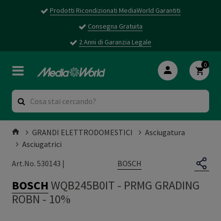
Prodotti Ricondizionati MediaWorld Garantiti
Consegna Gratuita
2 Anni di Garanzia Legale
0
GRANDI ELETTRODOMESTICI
Asciugatura
Asciugatrici
BOSCH
Art.No. 530143 |
BOSCH
WQB245B0IT
-
PRMG GRADING
ROBN - 10%