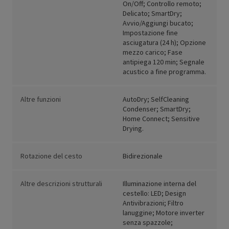
On/Off; Controllo remoto;
Delicato; SmartDry;
Avvio/Aggiungi bucato;
Impostazione fine
asciugatura (24 h); Opzione
mezzo carico; Fase
antipiega 120 min; Segnale
acustico a fine programma.
Altre funzioni
AutoDry; SelfCleaning
Condenser; SmartDry;
Home Connect; Sensitive
Drying.
Rotazione del cesto
Bidirezionale
Altre descrizioni strutturali
Illuminazione interna del
cestello: LED; Design
Antivibrazioni; Filtro
lanuggine; Motore inverter
senza spazzole;