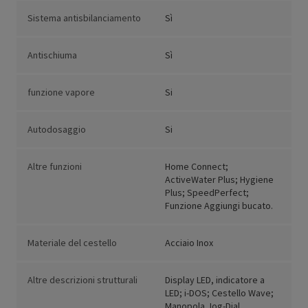
Sistema antisbilanciamento
Sì
Antischiuma
Sì
funzione vapore
Si
Autodosaggio
Si
Altre funzioni
Home Connect;
ActiveWater Plus; Hygiene
Plus; SpeedPerfect;
Funzione Aggiungi bucato.
Materiale del cestello
Acciaio Inox
Altre descrizioni strutturali
Display LED, indicatore a
LED; i-DOS; Cestello Wave;
Manopola Jog-Dial