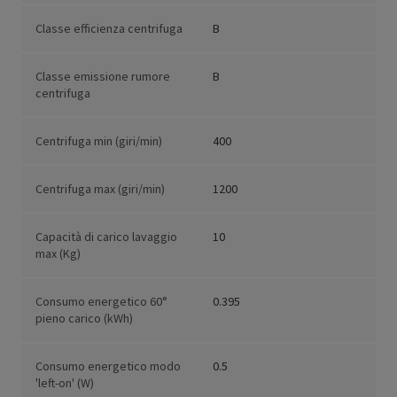
Classe efficienza centrifuga
B
Classe emissione rumore
B
centrifuga
Centrifuga min (giri/min)
400
Centrifuga max (giri/min)
1200
Capacità di carico lavaggio
10
max (Kg)
Consumo energetico 60°
0.395
pieno carico (kWh)
Consumo energetico modo
0.5
'left-on' (W)