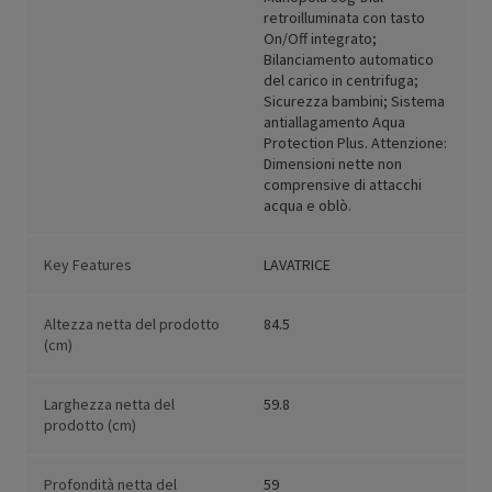
retroilluminata con tasto
On/Off integrato;
Bilanciamento automatico
del carico in centrifuga;
Sicurezza bambini; Sistema
antiallagamento Aqua
Protection Plus. Attenzione:
Dimensioni nette non
comprensive di attacchi
acqua e oblò.
Key Features
LAVATRICE
Altezza netta del prodotto
84.5
(cm)
Larghezza netta del
59.8
prodotto (cm)
Profondità netta del
59