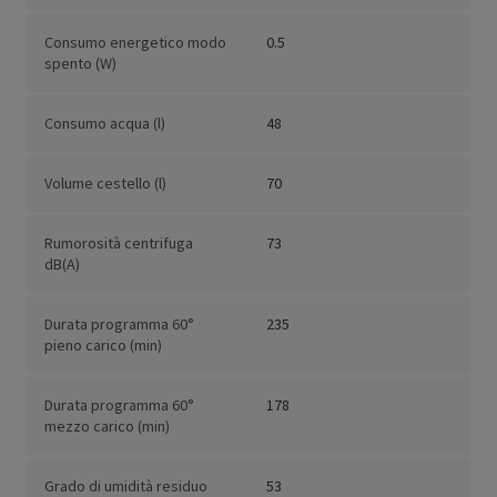
Consumo energetico modo
0.5
spento (W)
Consumo acqua (l)
48
Volume cestello (l)
70
Rumorosità centrifuga
73
dB(A)
Durata programma 60°
235
pieno carico (min)
Durata programma 60°
178
mezzo carico (min)
Grado di umidità residuo
53