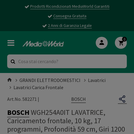
Prodotti Ricondizionati MediaWorld Garantiti
Consegna Gratuita
2 Anni di Garanzia Legale
0
GRANDI ELETTRODOMESTICI
Lavatrici
Lavatrici Carica Frontale
BOSCH
Art.No. 582271 |
BOSCH
WGH254A0IT LAVATRICE,
Caricamento frontale, 10 kg, 17
programmi, Profondità 59 cm, Giri 1200