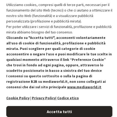
Utilizziamo cookies, compresi quelli di terze parti, necessari per il
OFFERTE IMPERDIBILI
funzionamento del sito Web (tecnici) o che ci aiutano a ottimizzare il
Risparmio garantito rispetto al corrispondente prodotto nuovo.
nostro sito Web (funzionalità) e a visualizzare pubblicità
personalizzata (profilazione e pubblicità mirata).
Per poter utilizzare i servizi di funzionalità, profilazione e pubblicità
mirata abbiamo bisogno del tuo consenso.
Cliccando su "Accetta tutti", acconsenti volontariamente
all’uso di cookie di funzionalità, profilazione e pubblicità
mirata. Puoi scegliere per quali categorie di cookie
Condizioni generali di vendita
Recedere dal contratto qui
acconsentire o negare l’uso e puoi modificare le tue scelte in
qualsiasi momento attraverso il link “Preferenze Cookie”
Cookie Policy
che trovi in fondo ad ogni pagina, oppure, attraverso lo
scudetto posizionato in basso a sinistra del tuo device
Preferenze cookie
I consensi su questo sottosito o sulla la pagina di
registrazione B2B su mediaworld.it, non sono collegati ai
consensi che dai sul sito principale
www.mediaworld.it
Informativa privacy
Cookie Policy
|
Privacy Policy
|
Codice etico
Accessibilità
Accetta tutti