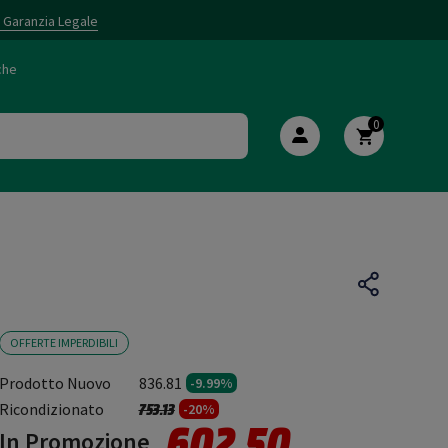
i Garanzia Legale
che
0
OFFERTE IMPERDIBILI
Prodotto Nuovo
836.81
-9.99%
Prezzo ridotto da
a
Ricondizionato
753.13
-20%
602.50
In Promozione