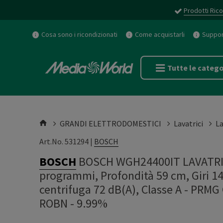
Prodotti Rico
Cosa sono i ricondizionati
Come acquistarli
Support
Tutte le catego
GRANDI ELETTRODOMESTICI
Lavatrici
La
Art.No. 531294 |
BOSCH
BOSCH
BOSCH WGH24400IT LAVATRICE
programmi, Profondità 59 cm, Giri 14
centrifuga 72 dB(A), Classe A - PRM
ROBN - 9.99%