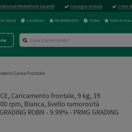
ndizionati MediaWorld Garantiti
Consegna Gratuita
2 Anni d
o clienti
Contattaci
MediaWorld.it
Ordini
Tutte le mar
rie
vatrici Carica Frontale
, Caricamento frontale, 9 kg, 19
00 rpm, Bianca, livello rumorosità
G GRADING ROBN - 9.99%
-
PRMG GRADING