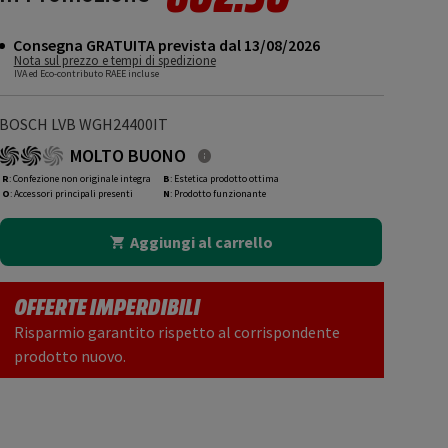
Consegna GRATUITA prevista dal 13/08/2026
Nota sul prezzo e tempi di spedizione
IVA ed Eco-contributo RAEE incluse
BOSCH LVB WGH24400IT
MOLTO BUONO
R
: Confezione non originale integra
B
: Estetica prodotto ottima
O
: Accessori principali presenti
N
: Prodotto funzionante
Aggiungi al carrello
OFFERTE IMPERDIBILI
Risparmio garantito rispetto al corrispondente
prodotto nuovo.