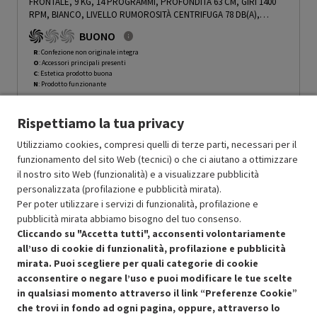
FRONTALE, 9 KG, 14 PROGRAMMI, PROFONDITÀ 63 CM, GIRI 1400
RPM, BIANCO, LIVELLO RUMOROSITÀ CENTRIFUGA 78 DB(A),
CLASSE A - PRMG GRADING ROCN - 15%
-
PRMG GRADING ROCN -
BUONO
15%
R
: Confezione non originale integra
O
: Accessori principali presenti
C
: Estetica prodotto buona
N
: Prodotto funzionante
Prodotto Nuovo
379.00
-15%
Rispettiamo la tua privacy
Prezzo ridotto da
a
Ricondizionato
322.15
-30%
225.50
In Promozione
Utilizziamo cookies, compresi quelli di terze parti, necessari per il
funzionamento del sito Web (tecnici) o che ci aiutano a ottimizzare
il nostro sito Web (funzionalità) e a visualizzare pubblicità
Aggiungi al carrello
personalizzata (profilazione e pubblicità mirata).
Per poter utilizzare i servizi di funzionalità, profilazione e
pubblicità mirata abbiamo bisogno del tuo consenso.
SCONTO RICONDIZIONATI
Cliccando su "Accetta tutti", acconsenti volontariamente
Approfitta dello sconto del 30% sul prodotto ricondizionato.
all’uso di cookie di funzionalità, profilazione e pubblicità
mirata. Puoi scegliere per quali categorie di cookie
acconsentire o negare l’uso e puoi modificare le tue scelte
in qualsiasi momento attraverso il link “Preferenze Cookie”
che trovi in fondo ad ogni pagina, oppure, attraverso lo