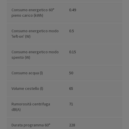
Consumo energetico 60°
0.49
pieno carico (kWh)
Consumo energetico modo
0.5
'left-on' (W)
Consumo energetico modo
0.15
spento (W)
Consumo acqua (l)
50
Volume cestello (l)
65
Rumorosità centrifuga
71
dB(A)
Durata programma 60°
228