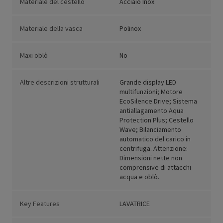
Materiale del cestello
Acciaio Inox
Materiale della vasca
Polinox
Maxi oblò
No
Altre descrizioni strutturali
Grande display LED
multifunzioni; Motore
EcoSilence Drive; Sistema
antiallagamento Aqua
Protection Plus; Cestello
Wave; Bilanciamento
automatico del carico in
centrifuga. Attenzione:
Dimensioni nette non
comprensive di attacchi
acqua e oblò.
Key Features
LAVATRICE