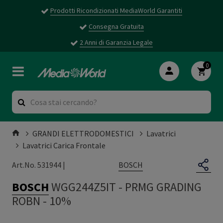
Prodotti Ricondizionati MediaWorld Garantiti
Consegna Gratuita
2 Anni di Garanzia Legale
0
GRANDI ELETTRODOMESTICI
Lavatrici
Lavatrici Carica Frontale
BOSCH
Art.No. 531944 |
BOSCH
WGG244Z5IT
-
PRMG GRADING
ROBN - 10%