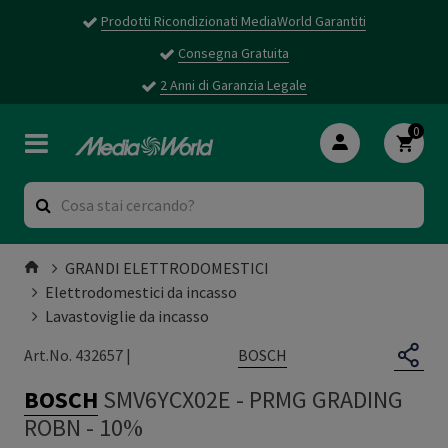
Prodotti Ricondizionati MediaWorld Garantiti
Consegna Gratuita
2 Anni di Garanzia Legale
0
GRANDI ELETTRODOMESTICI
Elettrodomestici da incasso
Lavastoviglie da incasso
BOSCH
Art.No. 432657 |
BOSCH
SMV6YCX02E
-
PRMG GRADING
ROBN - 10%