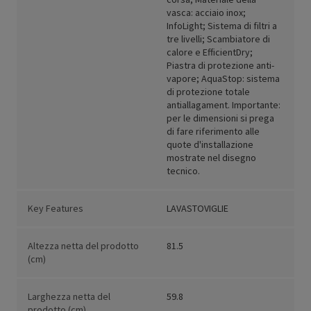
vasca: acciaio inox;
InfoLight; Sistema di filtri a
tre livelli; Scambiatore di
calore e EfficientDry;
Piastra di protezione anti-
vapore; AquaStop: sistema
di protezione totale
antiallagament. Importante:
per le dimensioni si prega
di fare riferimento alle
quote d'installazione
mostrate nel disegno
tecnico.
Key Features
LAVASTOVIGLIE
Altezza netta del prodotto
81.5
(cm)
Larghezza netta del
59.8
prodotto (cm)