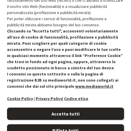
funzionamento del sito Web (tecnici) o che ci aiutano a ottimizzare
il nostro sito Web (funzionalità) e a visualizzare pubblicità
Resi e garanzie
personalizzata (profilazione e pubblicità mirata).
Per poter utilizzare i servizi di funzionalità, profilazione e
Stato prodotti
pubblicità mirata abbiamo bisogno del tuo consenso.
Cliccando su "Accetta tutti", acconsenti volontariamente
all’uso di cookie di funzionalità, profilazione e pubblicità
mirata. Puoi scegliere per quali categorie di cookie
acconsentire o negare l’uso e puoi modificare le tue scelte
in qualsiasi momento attraverso il link “Preferenze Cookie”
che trovi in fondo ad ogni pagina, oppure, attraverso lo
scudetto posizionato in basso a sinistra del tuo device
I consensi su questo sottosito o sulla la pagina di
Condizioni generali di vendita
Recedere dal contratto qui
registrazione B2B su mediaworld.it, non sono collegati ai
consensi che dai sul sito principale
www.mediaworld.it
Cookie Policy
Cookie Policy
|
Privacy Policy
|
Codice etico
Preferenze cookie
Accetta tutti
Informativa privacy
Rifiuta tutti