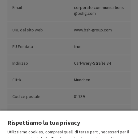
Email
corporate.communications
@bshg.com
URL del sito web
www.bsh-group.com
EU Fondata
true
Indirizzo
Carl-Wery-Straße 34
Città
Munchen
Codice postale
81739
Paese
Germania
Rispettiamo la tua privacy
Utilizziamo cookies, compresi quelli di terze parti, necessari per il