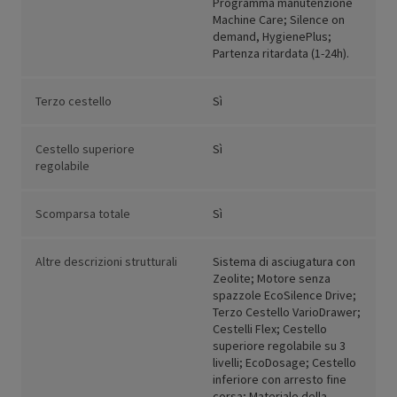
Programma manutenzione
Machine Care; Silence on
demand, HygienePlus;
Partenza ritardata (1-24h).
Terzo cestello
Sì
Cestello superiore
Sì
regolabile
Scomparsa totale
Sì
Altre descrizioni strutturali
Sistema di asciugatura con
Zeolite; Motore senza
spazzole EcoSilence Drive;
Terzo Cestello VarioDrawer;
Cestelli Flex; Cestello
superiore regolabile su 3
livelli; EcoDosage; Cestello
inferiore con arresto fine
corsa; Materiale della