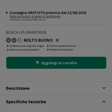
Consegna GRATUITA prevista dal 13/08/2026
Nota sul prezzo e tempi di spedizione
IVA ed Eco-contributo RAEE incluse
BOSCH LVS SMV6YCX02E
MOLTO BUONO
R
: Confezione non originale integra
B
: Estetica prodotto ottima
O
: Accessori principali presenti
N
: Prodotto funzionante
Aggiungi al carrello
Descrizione
Specifiche tecniche