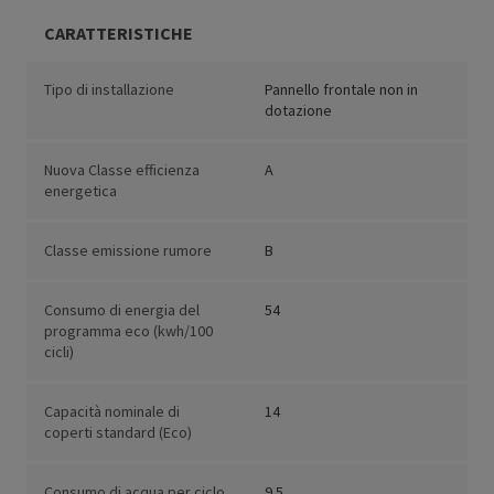
CARATTERISTICHE
Tipo di installazione
Pannello frontale non in
dotazione
Nuova Classe efficienza
A
energetica
Classe emissione rumore
B
Consumo di energia del
54
programma eco (kwh/100
cicli)
Capacità nominale di
14
coperti standard (Eco)
Consumo di acqua per ciclo
9.5