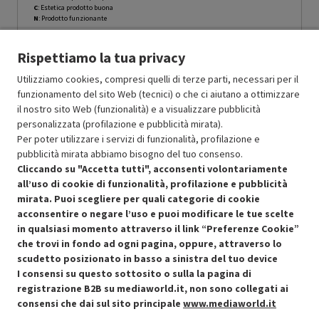
C
: Estetica prodotto buona
N
: Prodotto funzionante
Prodotto Nuovo
649.99
-15%
552.49
Rispettiamo la tua privacy
Ricondizionato
Utilizziamo cookies, compresi quelli di terze parti, necessari per il
funzionamento del sito Web (tecnici) o che ci aiutano a ottimizzare
Aggiungi al carrello
il nostro sito Web (funzionalità) e a visualizzare pubblicità
personalizzata (profilazione e pubblicità mirata).
Per poter utilizzare i servizi di funzionalità, profilazione e
pubblicità mirata abbiamo bisogno del tuo consenso.
Cliccando su "Accetta tutti", acconsenti volontariamente
all’uso di cookie di funzionalità, profilazione e pubblicità
mirata. Puoi scegliere per quali categorie di cookie
acconsentire o negare l’uso e puoi modificare le tue scelte
in qualsiasi momento attraverso il link “Preferenze Cookie”
che trovi in fondo ad ogni pagina, oppure, attraverso lo
scudetto posizionato in basso a sinistra del tuo device
I consensi su questo sottosito o sulla la pagina di
Condizioni generali di vendita
Recedere dal contratto qui
registrazione B2B su mediaworld.it, non sono collegati ai
consensi che dai sul sito principale
www.mediaworld.it
Cookie Policy