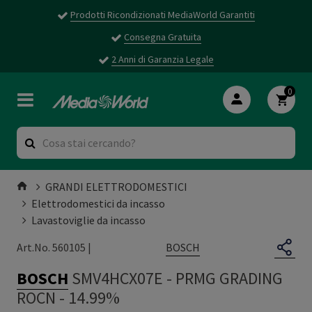
Prodotti Ricondizionati MediaWorld Garantiti
Consegna Gratuita
2 Anni di Garanzia Legale
0
GRANDI ELETTRODOMESTICI
Elettrodomestici da incasso
Lavastoviglie da incasso
BOSCH
Art.No. 560105 |
BOSCH
SMV4HCX07E
-
PRMG GRADING
ROCN - 14.99%