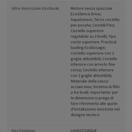
Altre descrizioni strutturali
Motore senza spazzole
EcoSilence Drive;
AquaSensor; Terzo cestello
per posate; Cestelli Flex;
Cestello superiore
regolabile su 3 livelli; Tipo
cesto superiore: Practical
loading EcoDosage;
Cestello superiore con 2
griglie abbattibili; Cestello
inferiore con arresto fine
corsa; Cestello inferiore
con 2 griglie abbattibili;
Materiale della vasca:
acciaio inox; Sistema di filtri
a tre livelli. Importante: per
le dimensioni si prega di
fare riferimento alle quote
d'installazione mostrate nel
disegno tecnico.
Key Features
LAVASTOVIGLIE