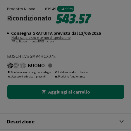
Prodotto Nuovo
639.49
-14.99%
543.57
Ricondizionato
Consegna GRATUITA prevista dal 12/08/2026
Nota sul prezzo e tempi di spedizione
IVA ed Eco-contributo RAEE incluse
BOSCH LVS SMV4HCX07E
BUONO
R
: Confezione non originale integra
C
: Estetica prodotto buona
O
: Accessori principali presenti
N
: Prodotto funzionante
Aggiungi al carrello
Descrizione