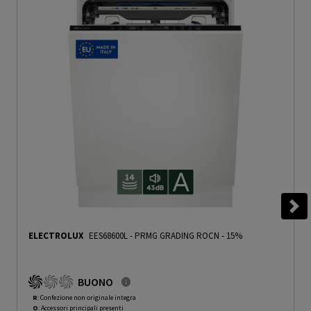
ELECTROLUX
EES68600L
-
PRMG GRADING ROCN - 15%
BUONO
R
: Confezione non originale integra
O
: Accessori principali presenti