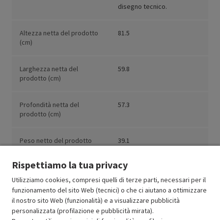
disegno tecnico.
Altezza netta del prodotto
81.5
(cm)
Larghezza netta del
59.8
prodotto (cm)
Profondità netta del
57.3
prodotto (cm)
Peso netto del prodotto
39.1
(kg)
Rispettiamo la tua privacy
Utilizziamo cookies, compresi quelli di terze parti, necessari per il
funzionamento del sito Web (tecnici) o che ci aiutano a ottimizzare
il nostro sito Web (funzionalità) e a visualizzare pubblicità
Resi e garanzie
personalizzata (profilazione e pubblicità mirata).