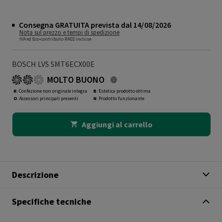
Consegna GRATUITA prevista dal 14/08/2026
Nota sul prezzo e tempi di spedizione
IVA ed Eco-contributo RAEE incluse
BOSCH LVS SMT6ECX00E
MOLTO BUONO
R
: Confezione non originale integra
B
: Estetica prodotto ottima
O
: Accessori principali presenti
N
: Prodotto funzionante
Aggiungi al carrello
Descrizione
Specifiche tecniche