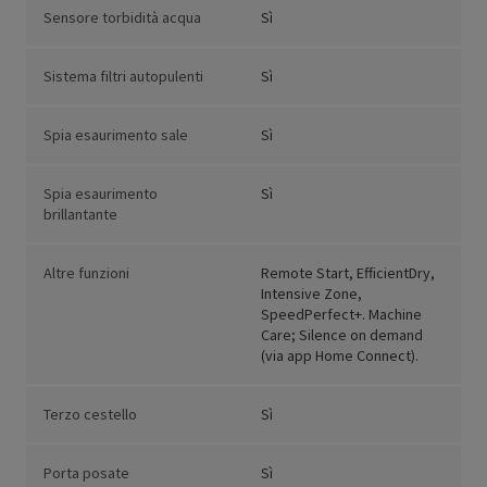
Sensore torbidità acqua
Sì
Sistema filtri autopulenti
Sì
Spia esaurimento sale
Sì
Spia esaurimento
Sì
brillantante
Altre funzioni
Remote Start, EfficientDry,
Intensive Zone,
SpeedPerfect+. Machine
Care; Silence on demand
(via app Home Connect).
Terzo cestello
Sì
Porta posate
Sì