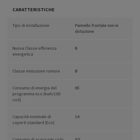
CARATTERISTICHE
Tipo di installazione
Pannello frontale non in
dotazione
Nuova Classe efficienza
B
energetica
Classe emissione rumore
B
Consumo di energia del
65
programma eco (kwh/100
cicli)
Capacità nominale di
14
coperti standard (Eco)
Consumo di acqua per ciclo
9.5