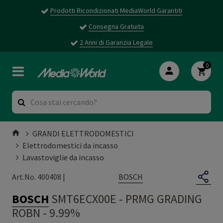
Prodotti Ricondizionati MediaWorld Garantiti
Consegna Gratuita
2 Anni di Garanzia Legale
0
GRANDI ELETTRODOMESTICI
Elettrodomestici da incasso
Lavastoviglie da incasso
BOSCH
Art.No. 400408 |
BOSCH
SMT6ECX00E
-
PRMG GRADING
ROBN - 9.99%