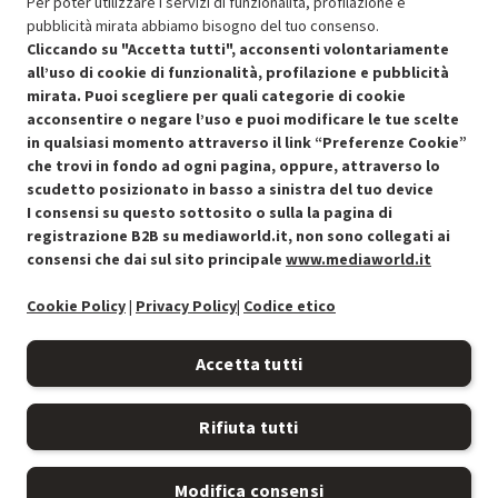
Per poter utilizzare i servizi di funzionalità, profilazione e
Stato prodotti
pubblicità mirata abbiamo bisogno del tuo consenso.
Cliccando su "Accetta tutti", acconsenti volontariamente
all’uso di cookie di funzionalità, profilazione e pubblicità
mirata. Puoi scegliere per quali categorie di cookie
acconsentire o negare l’uso e puoi modificare le tue scelte
in qualsiasi momento attraverso il link “Preferenze Cookie”
che trovi in fondo ad ogni pagina, oppure, attraverso lo
scudetto posizionato in basso a sinistra del tuo device
I consensi su questo sottosito o sulla la pagina di
Condizioni generali di vendita
Recedere dal contratto qui
registrazione B2B su mediaworld.it, non sono collegati ai
consensi che dai sul sito principale
www.mediaworld.it
Cookie Policy
Cookie Policy
|
Privacy Policy
|
Codice etico
Preferenze cookie
Accetta tutti
Informativa privacy
Rifiuta tutti
Accessibilità
Modifica consensi