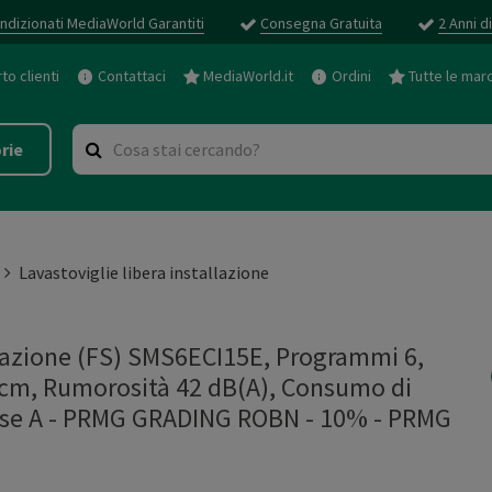
ndizionati MediaWorld Garantiti
Consegna Gratuita
2 Anni d
o clienti
Contattaci
MediaWorld.it
Ordini
Tutte le mar
rie
Lavastoviglie libera installazione
lazione (FS) SMS6ECI15E, Programmi 6,
0 cm, Rumorosità 42 dB(A), Consumo di
lasse A - PRMG GRADING ROBN - 10%
-
PRMG