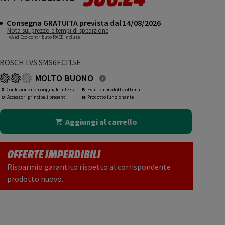
Consegna GRATUITA prevista dal 14/08/2026
Nota sul prezzo e tempi di spedizione
IVA ed Eco-contributo RAEE incluse
BOSCH LVS SMS6ECI15E
MOLTO BUONO
R
: Confezione non originale integra
B
: Estetica prodotto ottima
O
: Accessori principali presenti
N
: Prodotto funzionante
Aggiungi al carrello
OFFERTE IMPERDIBILI
Risparmio garantito rispetto al corrispondente
prodotto nuovo.