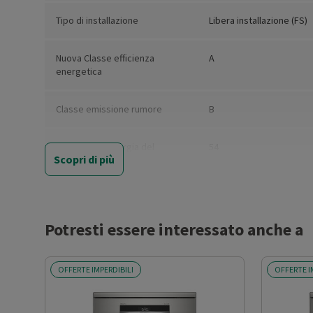
Tipo di installazione
Libera installazione (FS)
Nuova Classe efficienza
A
energetica
Classe emissione rumore
B
Consumo di energia del
54
Scopri di più
programma eco (kwh/100 cicli)
Capacità nominale di coperti
14
standard (Eco)
Potresti essere interessato anche a
Consumo di acqua per ciclo
9
Eco (litri)
OFFERTE IMPERDIBILI
OFFERTE I
Consumo acqua (l)
9