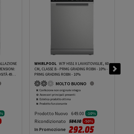
TALLAZIONE
WHIRLPOOL
W7F HS51 X LAVASTOVIGLIE, 60
BE
MENSIONI:
CM, CLASSE B - PRMG GRADING ROBN - 10%
-
(FS
SITÀ 49
PRMG GRADING ROBN - 10%
45 
BIANCO,
DB(
MOLTO BUONO
 10%
-
CLA
PRM
R
: Confezione non originale integra
R
: 
O
: Accessori principali presenti
O
: 
B
: Estetica prodotto ottima
B
: 
N
: Prodotto funzionante
N
: 
Prodotto Nuovo
Pr
649.00
0%
-10%
to da
Prezzo ridotto da
a
Ricondizionato
Ric
584.10
%
-50%
292.05
In Promozione
In