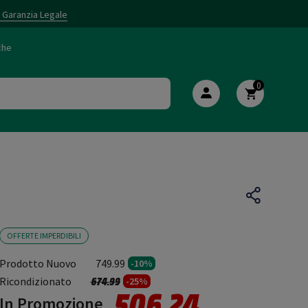
i Garanzia Legale
che
0
OFFERTE IMPERDIBILI
Prodotto Nuovo
749.99
-10%
Prezzo ridotto da
a
Ricondizionato
674.99
-25%
506.24
In Promozione