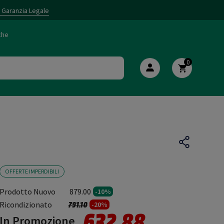
i Garanzia Legale
che
0
OFFERTE IMPERDIBILI
Prodotto Nuovo
879.00
-10%
Prezzo ridotto da
a
Ricondizionato
791.10
-20%
632.88
In Promozione