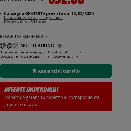
Consegna GRATUITA prevista dal 13/08/2026
Nota sul prezzo e tempi di spedizione
IVA ed Eco-contributo RAEE incluse
BOSCH LVS SMS4EMI01E
MOLTO BUONO
R
: Confezione non originale integra
B
: Estetica prodotto ottima
O
: Accessori principali presenti
N
: Prodotto funzionante
Aggiungi al carrello
OFFERTE IMPERDIBILI
Risparmio garantito rispetto al corrispondente
prodotto nuovo.