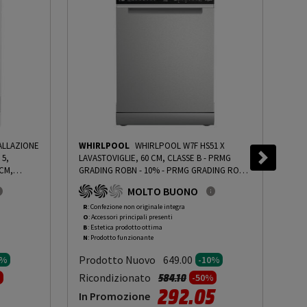
TALLAZIONE
WHIRLPOOL
WHIRLPOOL W7F HS51 X
BE
 5,
LAVASTOVIGLIE, 60 CM, CLASSE B - PRMG
(FS
 CM,
GRADING ROBN - 10%
-
PRMG GRADING ROBN
DIME
DI ACQUA
- 10%
RUM
MOLTO BUONO
GRADING
11,
 - 10%
ROB
R
: Confezione non originale integra
R
: 
O
: Accessori principali presenti
O
: 
B
: Estetica prodotto ottima
B
: 
N
: Prodotto funzionante
N
: 
Prodotto Nuovo
Pr
649.00
0%
-10%
to da
Prezzo ridotto da
a
Ricondizionato
Ric
584.10
%
-50%
292.05
In Promozione
In