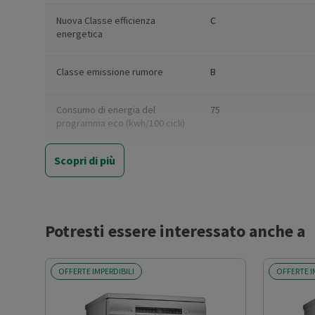
Nuova Classe efficienza
C
energetica
Classe emissione rumore
B
Consumo di energia del
75
programma eco (kwh/100 cicli)
Scopri di più
Consumo di acqua per ciclo
9.5
Eco (litri)
Consumo acqua (l)
9.5
Potresti essere interessato anche a
Rumorosità dB(A)
42
OFFERTE IMPERDIBILI
OFFERTE I
Numero coperti
14