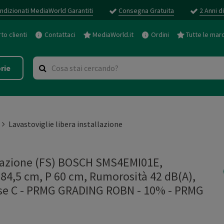
ndizionati MediaWorld Garantiti
Consegna Gratuita
2 Anni d
o clienti
Contattaci
MediaWorld.it
Ordini
Tutte le mar
rie
Lavastoviglie libera installazione
llazione (FS) BOSCH SMS4EMI01E,
 84,5 cm, P 60 cm, Rumorosità 42 dB(A),
asse C - PRMG GRADING ROBN - 10%
-
PRMG