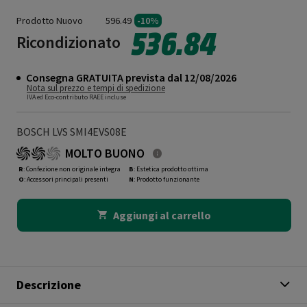
Prodotto Nuovo
596.49
-10%
536.84
Ricondizionato
Consegna GRATUITA prevista dal 12/08/2026
Nota sul prezzo e tempi di spedizione
IVA ed Eco-contributo RAEE incluse
BOSCH LVS SMI4EVS08E
MOLTO BUONO
R
: Confezione non originale integra
B
: Estetica prodotto ottima
O
: Accessori principali presenti
N
: Prodotto funzionante
Aggiungi al carrello
Descrizione