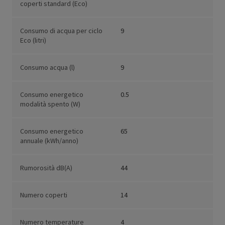
coperti standard (Eco)
Consumo di acqua per ciclo
9
Eco (litri)
Consumo acqua (l)
9
Consumo energetico
0.5
modalità spento (W)
Consumo energetico
65
annuale (kWh/anno)
Rumorosità dB(A)
44
Numero coperti
14
Numero temperature
4