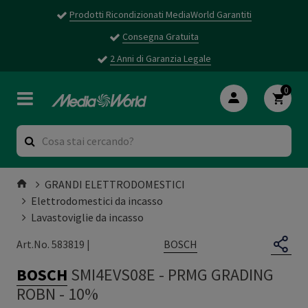
Prodotti Ricondizionati MediaWorld Garantiti
Consegna Gratuita
2 Anni di Garanzia Legale
0
GRANDI ELETTRODOMESTICI
Elettrodomestici da incasso
Lavastoviglie da incasso
BOSCH
Art.No. 583819 |
BOSCH
SMI4EVS08E
-
PRMG GRADING
ROBN - 10%