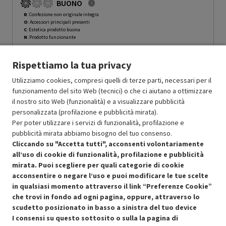
BUONO
R
: Confezione non originale integra
O
: Accessori principali presenti
C
: Estetica prodotto buona
N
: Prodotto funzionante
Prodotto Nuovo
596.49
-14.99%
507.02
Rispettiamo la tua privacy
Ricondizionato
Utilizziamo cookies, compresi quelli di terze parti, necessari per il
funzionamento del sito Web (tecnici) o che ci aiutano a ottimizzare
Aggiungi al carrello
il nostro sito Web (funzionalità) e a visualizzare pubblicità
personalizzata (profilazione e pubblicità mirata).
Per poter utilizzare i servizi di funzionalità, profilazione e
pubblicità mirata abbiamo bisogno del tuo consenso.
Cliccando su "Accetta tutti", acconsenti volontariamente
all’uso di cookie di funzionalità, profilazione e pubblicità
mirata. Puoi scegliere per quali categorie di cookie
acconsentire o negare l’uso e puoi modificare le tue scelte
in qualsiasi momento attraverso il link “Preferenze Cookie”
che trovi in fondo ad ogni pagina, oppure, attraverso lo
scudetto posizionato in basso a sinistra del tuo device
I consensi su questo sottosito o sulla la pagina di
Condizioni generali di vendita