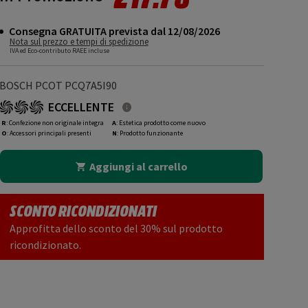
Consegna GRATUITA prevista dal 12/08/2026
Nota sul prezzo e tempi di spedizione
IVA ed Eco-contributo RAEE incluse
BOSCH PCOT PCQ7A5I90
ECCELLENTE
R
: Confezione non originale integra
A
: Estetica prodotto come nuovo
O
: Accessori principali presenti
N
: Prodotto funzionante
Aggiungi al carrello
SCONTO RICONDIZIONATI
Approfitta dello sconto del 30% sul prodotto
ricondizionato.