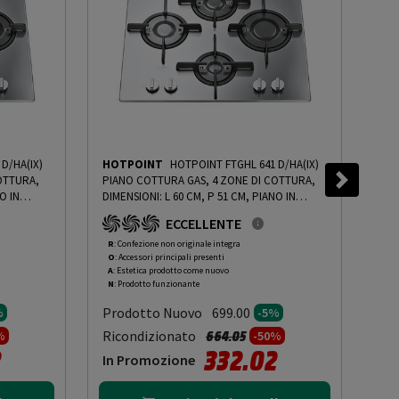
D/HA(IX)
HOTPOINT
HOTPOINT FTGHL 641 D/HA(IX)
EL
OTTURA,
PIANO COTTURA GAS, 4 ZONE DI COTTURA,
PIA
O IN
DIMENSIONI: L 60 CM, P 51 CM, PIANO IN
DIM
ACCIAIO INOSSIDABILE, INOX - PRMG GRADING
GRA
ECCELLENTE
- 5%
ROAN - 5%
-
PRMG GRADING ROAN - 5%
ROA
R
: Confezione non originale integra
R
: 
O
: Accessori principali presenti
O
: 
A
: Estetica prodotto come nuovo
A
: 
N
: Prodotto funzionante
N
: 
Prodotto Nuovo
Pr
699.00
%
-5%
to da
Prezzo ridotto da
a
Ricondizionato
Ric
664.05
%
-50%
2
332.02
In Promozione
In