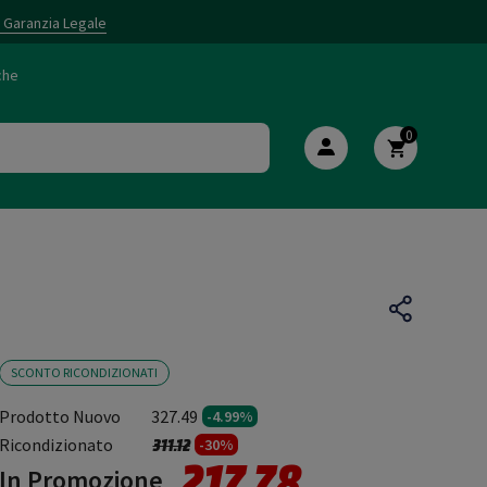
i Garanzia Legale
che
0
SCONTO RICONDIZIONATI
Prodotto Nuovo
327.49
-4.99%
Prezzo ridotto da
a
Ricondizionato
311.12
-30%
217.78
In Promozione