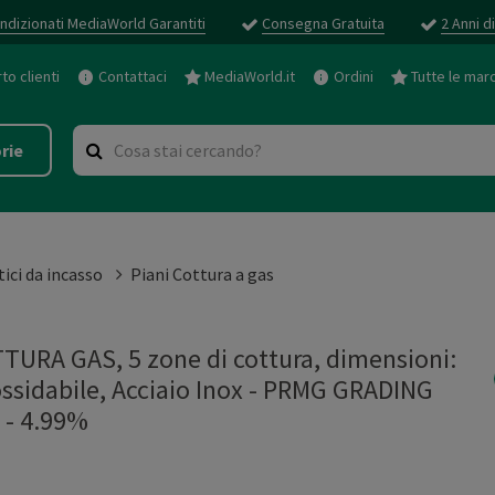
ndizionati MediaWorld Garantiti
Consegna Gratuita
2 Anni d
o clienti
Contattaci
MediaWorld.it
Ordini
Tutte le mar
rie
ici da incasso
Piani Cottura a gas
URA GAS, 5 zone di cottura, dimensioni:
nossidabile, Acciaio Inox - PRMG GRADING
- 4.99%