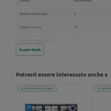
Colore
Acciaio Inox
Numero fuochi gas
5
Doppia corona
Sì
Numero doppia corona
1
Scopri di più
Tripla corona
No
Quadrupla corona
No
Potresti essere interessato anche a
Posizionamento comandi
Frontali
SCONTO RICONDIZIONATI
SCONTO R
Zone cottura
5
Flex zone
No