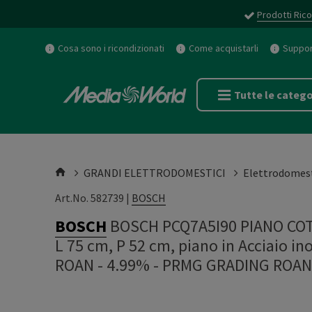
Prodotti Rico
Cosa sono i ricondizionati
Come acquistarli
Support
Tutte le catego
GRANDI ELETTRODOMESTICI
Elettrodomest
Art.No. 582739 |
BOSCH
BOSCH
BOSCH PCQ7A5I90 PIANO COTT
L 75 cm, P 52 cm, piano in Acciaio i
ROAN - 4.99%
-
PRMG GRADING ROAN 