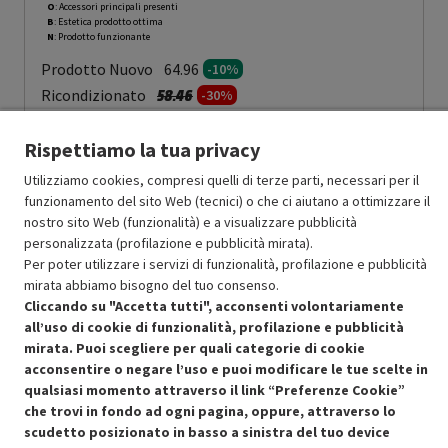
O
: Accessori principali presenti
B
: Estetica prodotto ottima
N
: Prodotto funzionante
Prodotto Nuovo
64.96
-10%
Prezzo ridotto da
a
Ricondizionato
58.46
-30%
40.92
In Promozione
Rispettiamo la tua privacy
Aggiungi al carrello
Utilizziamo cookies, compresi quelli di terze parti, necessari per il
funzionamento del sito Web (tecnici) o che ci aiutano a ottimizzare il
nostro sito Web (funzionalità) e a visualizzare pubblicità
personalizzata (profilazione e pubblicità mirata).
SCONTO RICONDIZIONATI
Per poter utilizzare i servizi di funzionalità, profilazione e pubblicità
Approfitta dello sconto del 30% sul prodotto ricondizionato.
mirata abbiamo bisogno del tuo consenso.
Cliccando su "Accetta tutti", acconsenti volontariamente
all’uso di cookie di funzionalità, profilazione e pubblicità
mirata. Puoi scegliere per quali categorie di cookie
acconsentire o negare l’uso e puoi modificare le tue scelte in
qualsiasi momento attraverso il link “Preferenze Cookie”
Condizioni generali di vendita
che trovi in fondo ad ogni pagina, oppure, attraverso lo
Recedere dal contratto qui
scudetto posizionato in basso a sinistra del tuo device