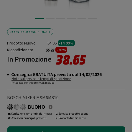
SCONTO RICONDIZIONATI
Prodotto Nuovo
64.96
-14.99%
Ricondizionato
Prezzo ridotto da
a
-30%
55.22
38.65
In Promozione
Consegna GRATUITA prevista dal 14/08/2026
Nota sul prezzo e tempi di spedizione
IVA ed Eco-contributo RAEE incluse
BOSCH MIXER MSM6M810
BUONO
R
: Confezione non originale integra
C
: Estetica prodotto buona
O
: Accessori principali presenti
N
: Prodotto funzionante