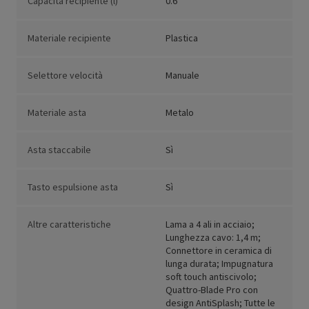
Capacità recipiente (l)
0.6
Materiale recipiente
Plastica
Selettore velocità
Manuale
Materiale asta
Metalo
Asta staccabile
Sì
Tasto espulsione asta
Sì
Altre caratteristiche
Lama a 4 ali in acciaio;
Lunghezza cavo: 1,4 m;
Connettore in ceramica di
lunga durata; Impugnatura
soft touch antiscivolo;
Quattro-Blade Pro con
design AntiSplash; Tutte le