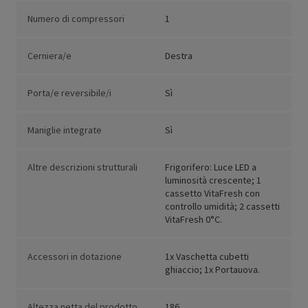
Numero di compressori
1
Cerniera/e
Destra
Porta/e reversibile/i
Sì
Maniglie integrate
Sì
Altre descrizioni strutturali
Frigorifero: Luce LED a
luminosità crescente; 1
cassetto VitaFresh con
controllo umidità; 2 cassetti
VitaFresh 0°C.
Accessori in dotazione
1x Vaschetta cubetti
ghiaccio; 1x Portauova.
Altezza netta del prodotto
186