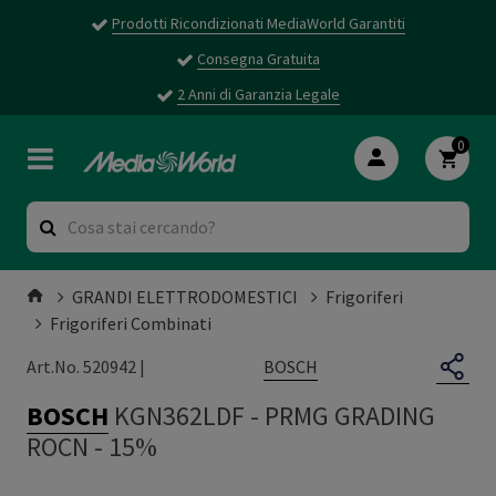
Prodotti Ricondizionati MediaWorld Garantiti
Consegna Gratuita
2 Anni di Garanzia Legale
0
GRANDI ELETTRODOMESTICI
Frigoriferi
Frigoriferi Combinati
BOSCH
Art.No. 520942 |
BOSCH
KGN362LDF
-
PRMG GRADING
ROCN - 15%