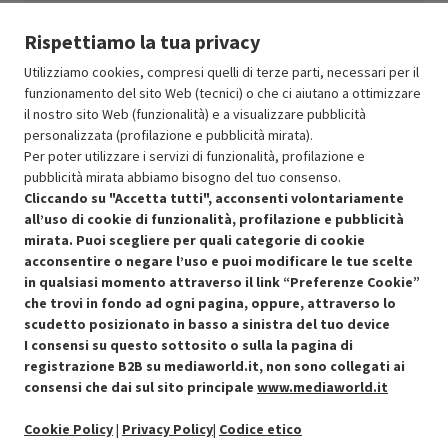
Paese
Germania
Rispettiamo la tua privacy
Utilizziamo cookies, compresi quelli di terze parti, necessari per il
funzionamento del sito Web (tecnici) o che ci aiutano a ottimizzare
il nostro sito Web (funzionalità) e a visualizzare pubblicità
Resi e garanzie
personalizzata (profilazione e pubblicità mirata).
Per poter utilizzare i servizi di funzionalità, profilazione e
Stato prodotti
pubblicità mirata abbiamo bisogno del tuo consenso.
Cliccando su "Accetta tutti", acconsenti volontariamente
all’uso di cookie di funzionalità, profilazione e pubblicità
mirata. Puoi scegliere per quali categorie di cookie
acconsentire o negare l’uso e puoi modificare le tue scelte
in qualsiasi momento attraverso il link “Preferenze Cookie”
che trovi in fondo ad ogni pagina, oppure, attraverso lo
scudetto posizionato in basso a sinistra del tuo device
I consensi su questo sottosito o sulla la pagina di
Condizioni generali di vendita
Recedere dal contratto qui
registrazione B2B su mediaworld.it, non sono collegati ai
consensi che dai sul sito principale
www.mediaworld.it
Cookie Policy
Cookie Policy
|
Privacy Policy
|
Codice etico