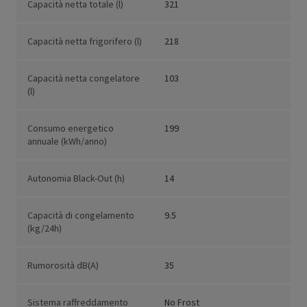
Capacità netta totale (l)
321
Capacità netta frigorifero (l)
218
Capacità netta congelatore
103
(l)
Consumo energetico
199
annuale (kWh/anno)
Autonomia Black-Out (h)
14
Capacità di congelamento
9.5
(kg/24h)
Rumorosità dB(A)
35
Sistema raffreddamento
No Frost