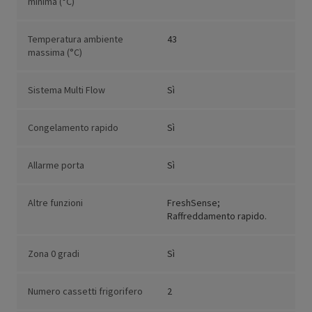
minima (°C)
Temperatura ambiente
43
massima (°C)
Sistema Multi Flow
Sì
Congelamento rapido
Sì
Allarme porta
Sì
Altre funzioni
FreshSense;
Raffreddamento rapido.
Zona 0 gradi
Sì
Numero cassetti frigorifero
2