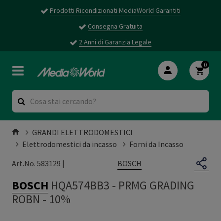
Prodotti Ricondizionati MediaWorld Garantiti
Consegna Gratuita
2 Anni di Garanzia Legale
0
GRANDI ELETTRODOMESTICI
Elettrodomestici da incasso
Forni da Incasso
BOSCH
Art.No. 583129 |
BOSCH
HQA574BB3
-
PRMG GRADING
ROBN - 10%