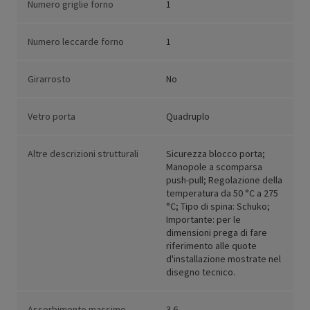
Numero griglie forno
1
Numero leccarde forno
1
Girarrosto
No
Vetro porta
Quadruplo
Altre descrizioni strutturali
Sicurezza blocco porta;
Manopole a scomparsa
push-pull; Regolazione della
temperatura da 50 °C a 275
°C; Tipo di spina: Schuko;
Importante: per le
dimensioni prega di fare
riferimento alle quote
d'installazione mostrate nel
disegno tecnico.
Assorbimento massimo
3.6