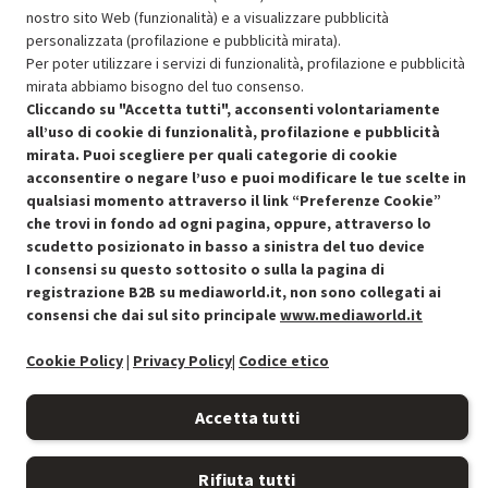
SCONTO RICONDIZIONATI
nostro sito Web (funzionalità) e a visualizzare pubblicità
Approfitta dello sconto del 15% sul prodotto ricondizionato.
personalizzata (profilazione e pubblicità mirata).
Per poter utilizzare i servizi di funzionalità, profilazione e pubblicità
mirata abbiamo bisogno del tuo consenso.
Cliccando su "Accetta tutti", acconsenti volontariamente
all’uso di cookie di funzionalità, profilazione e pubblicità
mirata. Puoi scegliere per quali categorie di cookie
acconsentire o negare l’uso e puoi modificare le tue scelte in
Condizioni generali di vendita
Recedere dal contratto qui
qualsiasi momento attraverso il link “Preferenze Cookie”
che trovi in fondo ad ogni pagina, oppure, attraverso lo
Cookie Policy
scudetto posizionato in basso a sinistra del tuo device
I consensi su questo sottosito o sulla la pagina di
Preferenze cookie
registrazione B2B su mediaworld.it, non sono collegati ai
consensi che dai sul sito principale
www.mediaworld.it
Informativa privacy
Cookie Policy
|
Privacy Policy
|
Codice etico
Accessibilità
Accetta tutti
Rifiuta tutti