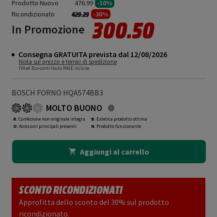
Prodotto Nuovo
476.99
-10%
Ricondizionato
Prezzo ridotto da
a
-30%
429.29
300.50
In Promozione
Consegna GRATUITA prevista dal 12/08/2026
Nota sul prezzo e tempi di spedizione
IVA ed Eco-contributo RAEE incluse
BOSCH FORNO HQA574BB3
MOLTO BUONO
R
: Confezione non originale integra
B
: Estetica prodotto ottima
O
: Accessori principali presenti
N
: Prodotto funzionante
Aggiungi al carrello
SCONTO RICONDIZIONATI
Approfitta dello sconto del 30% sul prodotto
ricondizionato.