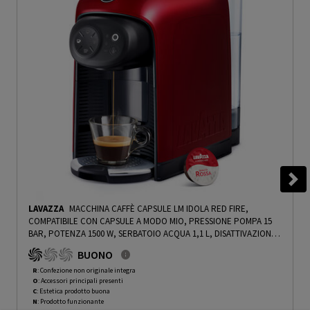
LAVAZZA
MACCHINA CAFFÈ CAPSULE LM IDOLA RED FIRE,
COMPATIBILE CON CAPSULE A MODO MIO, PRESSIONE POMPA 15
BAR, POTENZA 1500 W, SERBATOIO ACQUA 1,1 L, DISATTIVAZIONE
AUTOMATICA, ROSSO - PRMG GRADING ROCN - 15%
-
PRMG
BUONO
GRADING ROCN - 15%
R
: Confezione non originale integra
O
: Accessori principali presenti
C
: Estetica prodotto buona
N
: Prodotto funzionante