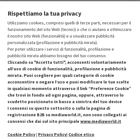
Prodotto Nuovo
189.99
-15%
Rispettiamo la tua privacy
Prezzo ridotto da
a
Ricondizionato
161.49
-50%
80.74
In Promozione
Utilizziamo cookies, compresi quelli di terze parti, necessari per il
funzionamento del sito Web (tecnici) o che ci aiutano a ottimizzare
il nostro sito Web (funzionalità) e a visualizzare pubblicità
Aggiungi al carrello
personalizzata (profilazione e pubblicità mirata).
Per poter utilizzare i servizi di funzionalità, profilazione e
pubblicità mirata abbiamo bisogno del tuo consenso.
SCONTO RICONDIZIONATI
Cliccando su "Accetta tutti", acconsenti volontariamente
Approfitta dello sconto del 50% sul prodotto ricondizionato.
all’uso di cookie di funzionalità, profilazione e pubblicità
mirata. Puoi scegliere per quali categorie di cookie
acconsentire o negare l’uso e puoi modificare le tue scelte
in qualsiasi momento attraverso il link “Preferenze Cookie”
che trovi in fondo ad ogni pagina, oppure, attraverso lo
scudetto posizionato in basso a sinistra del tuo device
I consensi su questo sottosito o sulla la pagina di
Condizioni generali di vendita
Recedere dal contratto qui
registrazione B2B su mediaworld.it, non sono collegati ai
consensi che dai sul sito principale
www.mediaworld.it
Cookie Policy
Cookie Policy
|
Privacy Policy
|
Codice etico