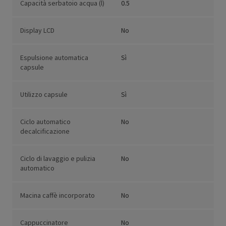
Capacità serbatoio acqua (l)
0.5
Display LCD
No
Espulsione automatica
Sì
capsule
Utilizzo capsule
Sì
Ciclo automatico
No
decalcificazione
Ciclo di lavaggio e pulizia
No
automatico
Macina caffè incorporato
No
Cappuccinatore
No