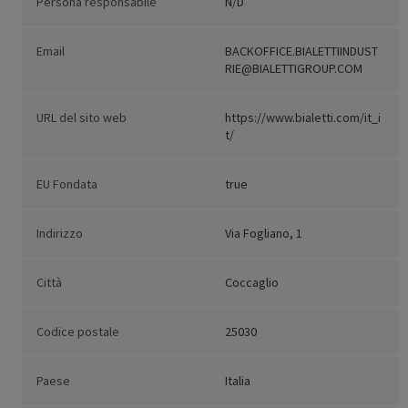
Persona responsabile
N/D
Email
BACKOFFICE.BIALETTIINDUST
RIE@BIALETTIGROUP.COM
URL del sito web
https://www.bialetti.com/it_i
t/
EU Fondata
true
Indirizzo
Via Fogliano, 1
Città
Coccaglio
Codice postale
25030
Paese
Italia