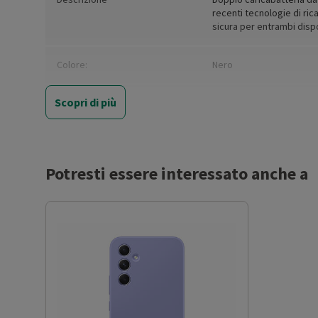
recenti tecnologie di rica
sicura per entrambi disp
Colore:
Nero
Scopri di più
Colore (basic):
Black
Compatibile con:
Smartphone
Potresti essere interessato anche a
Ricarica Wireless
No
Ricarica rapida
Si
Prestazioni:
45W
Connessione USB:
Si