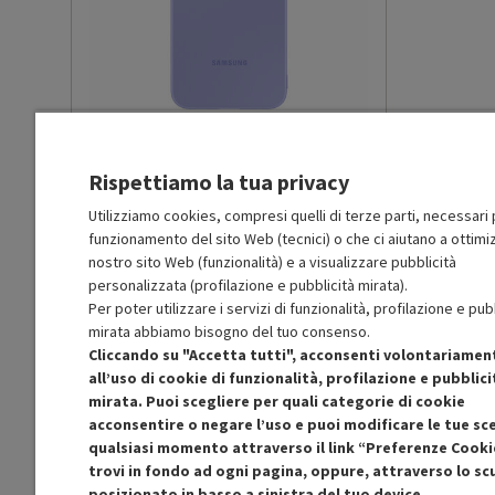
Connessione A:
USB-C
Key Features
Ricarica rapidamente due 
porte USB-C Con tecnologi
28 minuti e un Samsung Ga
SAMSUNG
SILICONE CASE A54 5G
-
PRMG
potenza di 45 W quando u
GRADING OOBN - 10%
entrambe Ottimizzato p
Rispettiamo la tua privacy
altri dispositivi compatib
efficace e ad alta poten
MOLTO BUONO
Utilizziamo cookies, compresi quelli di terze parti, necessari p
fornisce in modo dinamico
funzionamento del sito Web (tecnici) o che ci aiutano a ottimiz
O
: Confezione originale integra
Design compatto, ideale p
O
: Accessori principali presenti
nostro sito Web (funzionalità) e a visualizzare pubblicità
B
: Estetica prodotto ottima
personalizzata (profilazione e pubblicità mirata).
N
: Prodotto funzionante
Per poter utilizzare i servizi di funzionalità, profilazione e pub
Altezza netta del prodotto
6.34
Prodotto Nuovo
34.90
-10%
mirata abbiamo bisogno del tuo consenso.
(cm)
31.41
Ricondizionato
Cliccando su "Accetta tutti", acconsenti volontariamen
all’uso di cookie di funzionalità, profilazione e pubblici
Larghezza netta del prodotto
4.06
mirata. Puoi scegliere per quali categorie di cookie
Aggiungi al carrello
(cm)
acconsentire o negare l’uso e puoi modificare le tue sce
qualsiasi momento attraverso il link “Preferenze Cooki
trovi in fondo ad ogni pagina, oppure, attraverso lo s
Profondità netta del prodotto
3.9
(cm)
posizionato in basso a sinistra del tuo device