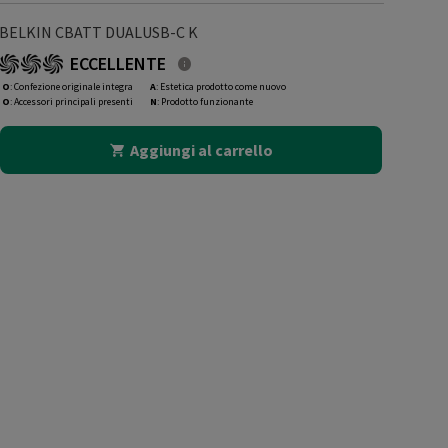
BELKIN CBATT DUALUSB-C K
ECCELLENTE
O
: Confezione originale integra
A
: Estetica prodotto come nuovo
O
: Accessori principali presenti
N
: Prodotto funzionante
Aggiungi al carrello