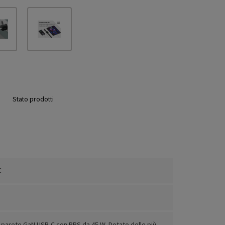
Stato prodotti
C
 parete GaN USB-C con PPS da 45 W. Dotato delle più