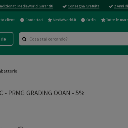
ndizionati MediaWorld Garantiti
Consegna Gratuita
2 Anni d
o clienti
Contattaci
MediaWorld.it
Ordini
Tutte le mar
rie
abatterie
C
-
PRMG GRADING OOAN - 5%