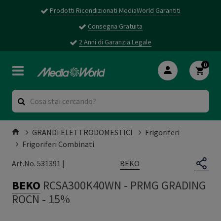
Prodotti Ricondizionati MediaWorld Garantiti
Consegna Gratuita
2 Anni di Garanzia Legale
0
GRANDI ELETTRODOMESTICI
Frigoriferi
Frigoriferi Combinati
BEKO
Art.No. 531391 |
BEKO
RCSA300K40WN
-
PRMG GRADING
ROCN - 15%