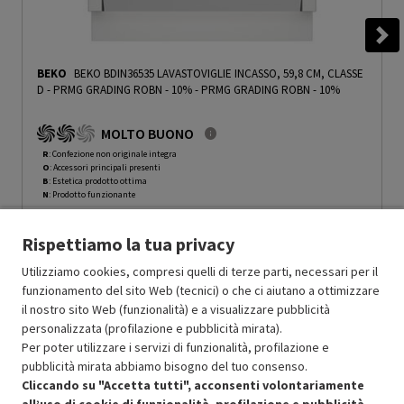
BEKO
BEKO BDIN36535 LAVASTOVIGLIE INCASSO, 59,8 CM, CLASSE
D - PRMG GRADING ROBN - 10%
-
PRMG GRADING ROBN - 10%
MOLTO BUONO
R
: Confezione non originale integra
O
: Accessori principali presenti
B
: Estetica prodotto ottima
N
: Prodotto funzionante
Prodotto Nuovo
539.99
-10%
Rispettiamo la tua privacy
Prezzo ridotto da
a
Ricondizionato
485.99
-30%
340.19
In Promozione
Utilizziamo cookies, compresi quelli di terze parti, necessari per il
funzionamento del sito Web (tecnici) o che ci aiutano a ottimizzare
il nostro sito Web (funzionalità) e a visualizzare pubblicità
Aggiungi al carrello
personalizzata (profilazione e pubblicità mirata).
Per poter utilizzare i servizi di funzionalità, profilazione e
pubblicità mirata abbiamo bisogno del tuo consenso.
SCONTO RICONDIZIONATI
Cliccando su "Accetta tutti", acconsenti volontariamente
Approfitta dello sconto del 30% sul prodotto ricondizionato.