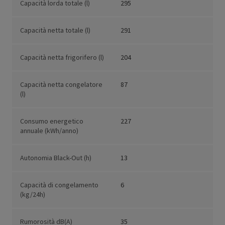
Capacità lorda totale (l)
295
Capacità netta totale (l)
291
Capacità netta frigorifero (l)
204
Capacità netta congelatore
87
(l)
Consumo energetico
227
annuale (kWh/anno)
Autonomia Black-Out (h)
13
Capacità di congelamento
6
(kg/24h)
Rumorosità dB(A)
35