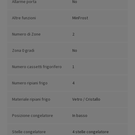
Allarme porta
No
Altre funzioni
MinFrost
Numero di Zone
2
Zona 0 gradi
No
Numero cassetti frigorifero
1
Numero ripiani frigo
4
Materiale ripiani frigo
Vetro / Cristallo
Posizione congelatore
In basso
Stelle congelatore
4 stelle congelatore