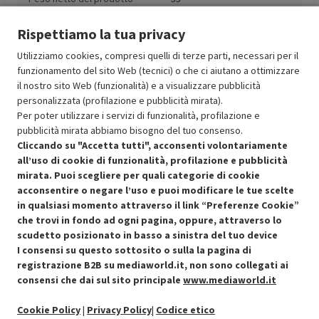
(kg)
Rispettiamo la tua privacy
Utilizziamo cookies, compresi quelli di terze parti, necessari per il
funzionamento del sito Web (tecnici) o che ci aiutano a ottimizzare
il nostro sito Web (funzionalità) e a visualizzare pubblicità
Resi e garanzie
personalizzata (profilazione e pubblicità mirata).
Per poter utilizzare i servizi di funzionalità, profilazione e
Stato prodotti
pubblicità mirata abbiamo bisogno del tuo consenso.
Cliccando su "Accetta tutti", acconsenti volontariamente
all’uso di cookie di funzionalità, profilazione e pubblicità
mirata. Puoi scegliere per quali categorie di cookie
acconsentire o negare l’uso e puoi modificare le tue scelte
in qualsiasi momento attraverso il link “Preferenze Cookie”
che trovi in fondo ad ogni pagina, oppure, attraverso lo
scudetto posizionato in basso a sinistra del tuo device
I consensi su questo sottosito o sulla la pagina di
Condizioni generali di vendita
Recedere dal contratto qui
registrazione B2B su mediaworld.it, non sono collegati ai
consensi che dai sul sito principale
www.mediaworld.it
Cookie Policy
Cookie Policy
|
Privacy Policy
|
Codice etico