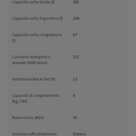
Capacità netta totale (l)
291
Capacità netta frigorifero (l)
204
Capacità netta congelatore
87
(l)
Consumo energetico
227
annuale (kWh/anno)
Autonomia Black-Out (h)
13
Capacità di congelamento
4
(kg/24h)
Rumorosità dB(A)
35
Sistema raffreddamento
Statico