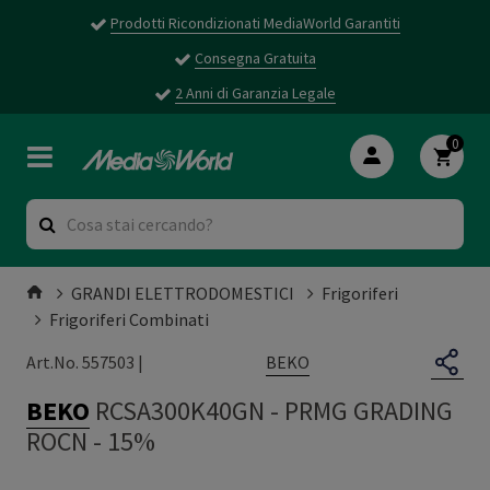
Prodotti Ricondizionati MediaWorld Garantiti
Consegna Gratuita
2 Anni di Garanzia Legale
0
GRANDI ELETTRODOMESTICI
Frigoriferi
Frigoriferi Combinati
BEKO
Art.No. 557503 |
BEKO
RCSA300K40GN
-
PRMG GRADING
ROCN - 15%