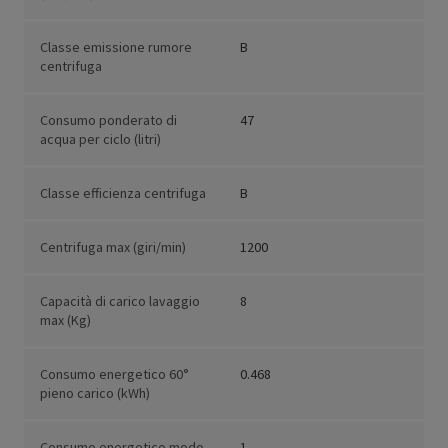
Classe emissione rumore
B
centrifuga
Consumo ponderato di
47
acqua per ciclo (litri)
Classe efficienza centrifuga
B
Centrifuga max (giri/min)
1200
Capacità di carico lavaggio
8
max (Kg)
Consumo energetico 60°
0.468
pieno carico (kWh)
Consumo energetico modo
1