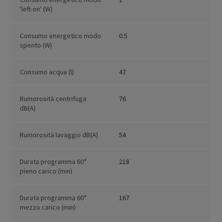
'left-on' (W)
Consumo energetico modo
0.5
spento (W)
Consumo acqua (l)
47
Rumorosità centrifuga
76
dB(A)
Rumorosità lavaggio dB(A)
54
Durata programma 60°
218
pieno carico (min)
Durata programma 60°
167
mezzo carico (min)