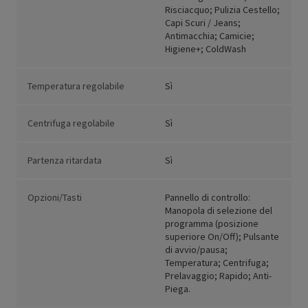
Risciacquo; Pulizia Cestello;
Capi Scuri / Jeans;
Antimacchia; Camicie;
Higiene+; ColdWash
Temperatura regolabile
Sì
Centrifuga regolabile
Sì
Partenza ritardata
Sì
Opzioni/Tasti
Pannello di controllo:
Manopola di selezione del
programma (posizione
superiore On/Off); Pulsante
di avvio/pausa;
Temperatura; Centrifuga;
Prelavaggio; Rapido; Anti-
Piega.