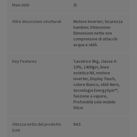
Maxi oblò
Sì
Altre descrizioni strutturali
Motore Inverter; Sicurezza
bambini; Attenzione:
Dimensioni nette non
comprensive di attacchi
acqua e oblò.
Key Features
'Lavatrice 8kg, classe A-
10%, 1400giri, linea
estetica NX, motore
inverter, Display Touch,
colore Bianco, oblò Nero,
tecnologia EnergySpin™,
funzione a vapore,
Profondità solo mobile:
50cm
Altezza netta del prodotto
84.5
(cm)