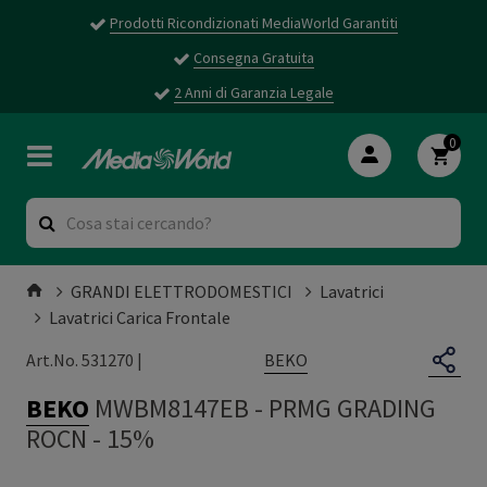
Prodotti Ricondizionati MediaWorld Garantiti
Consegna Gratuita
2 Anni di Garanzia Legale
0
GRANDI ELETTRODOMESTICI
Lavatrici
Lavatrici Carica Frontale
BEKO
Art.No. 531270 |
BEKO
MWBM8147EB
-
PRMG GRADING
ROCN - 15%