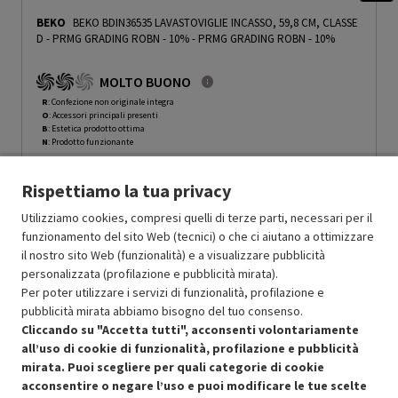
BEKO
BEKO BDIN36535 LAVASTOVIGLIE INCASSO, 59,8 CM, CLASSE
D - PRMG GRADING ROBN - 10%
-
PRMG GRADING ROBN - 10%
MOLTO BUONO
R
: Confezione non originale integra
O
: Accessori principali presenti
B
: Estetica prodotto ottima
N
: Prodotto funzionante
Prodotto Nuovo
539.99
-10%
Rispettiamo la tua privacy
Prezzo ridotto da
a
Ricondizionato
485.99
-30%
340.19
In Promozione
Utilizziamo cookies, compresi quelli di terze parti, necessari per il
funzionamento del sito Web (tecnici) o che ci aiutano a ottimizzare
il nostro sito Web (funzionalità) e a visualizzare pubblicità
Aggiungi al carrello
personalizzata (profilazione e pubblicità mirata).
Per poter utilizzare i servizi di funzionalità, profilazione e
pubblicità mirata abbiamo bisogno del tuo consenso.
SCONTO RICONDIZIONATI
Cliccando su "Accetta tutti", acconsenti volontariamente
Approfitta dello sconto del 30% sul prodotto ricondizionato.
all’uso di cookie di funzionalità, profilazione e pubblicità
mirata. Puoi scegliere per quali categorie di cookie
acconsentire o negare l’uso e puoi modificare le tue scelte