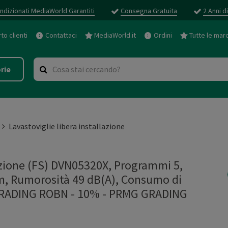
ndizionati MediaWorld Garantiti
Consegna Gratuita
2 Anni d
o clienti
Contattaci
MediaWorld.it
Ordini
Tutte le mar
rie
Lavastoviglie libera installazione
azione (FS) DVN05320X, Programmi 5,
cm, Rumorosità 49 dB(A), Consumo di
 GRADING ROBN - 10%
-
PRMG GRADING