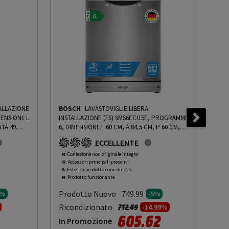
TALLAZIONE
BOSCH
LAVASTOVIGLIE LIBERA
BO
ENSIONI: L
INSTALLAZIONE (FS) SMS6ECI15E, PROGRAMMI
INS
ITÀ 49
6, DIMENSIONI: L 60 CM, A 84,5 CM, P 60 CM,
PRO
BIANCO,
RUMOROSITÀ 42 DB(A), CONSUMO DI ACQUA 9
CM,
ECCELLENTE
 10%
-
L, ACCIAIO ANTI-IMPRONTA, CLASSE A - PRMG
CON
GRADING ROAN - 4.99%
-
PRMG GRADING
PRM
R
: Confezione non originale integra
R
: 
O
: Accessori principali presenti
O
: 
ROAN - 5%
ROB
A
: Estetica prodotto come nuovo
B
: 
N
: Prodotto funzionante
N
: 
Prodotto Nuovo
Pr
749.99
0%
-5%
to da
Prezzo ridotto da
a
Ricondizionato
Ric
712.49
-14.99%
605.62
In Promozione
In