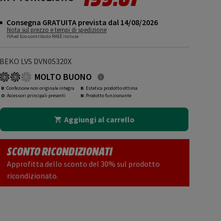
Consegna GRATUITA prevista dal 14/08/2026
Nota sul prezzo e tempi di spedizione
IVA ed Eco-contributo RAEE incluse
BEKO LVS DVN05320X
MOLTO BUONO
R
: Confezione non originale integra
B
: Estetica prodotto ottima
O
: Accessori principali presenti
N
: Prodotto funzionante
Aggiungi al carrello
SCONTO RICONDIZIONATI
Approfitta dello sconto del 30% sul prodotto
ricondizionato.