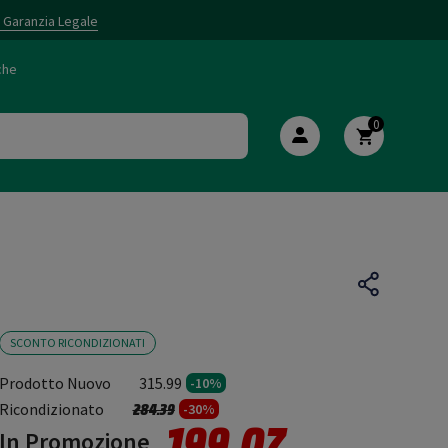
i Garanzia Legale
che
0
SCONTO RICONDIZIONATI
Prodotto Nuovo
315.99
-10%
Prezzo ridotto da
a
Ricondizionato
284.39
-30%
199.07
In Promozione