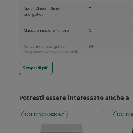
Nuova Classe efficienza
E
energetica
Classe emissione rumore
C
Consumo di energia del
94
programma eco (kwh/100 cicli)
Scopri di più
Consumo di acqua per ciclo
12.9
Eco (litri)
Classe efficienza lavaggio
A
Potresti essere interessato anche a
Classe efficienza asciugatura
A
SCONTO RICONDIZIONATI
SCONTO R
Consumo acqua (l)
12.9