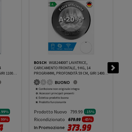
BOSCH
WGB24400IT LAVATRICE,
BE
4
CARICAMENTO FRONTALE, 9 KG, 14
(FS
RI 1100
PROGRAMMI, PROFONDITÀ 59 CM, GIRI 1400
L 6
À
RPM, BIANCO, LIVELLO RUMOROSITÀ
DB(
BUONO
PRMG
CENTRIFUGA 70 DB(A), CLASSE A - PRMG
CLA
DING
GRADING ROCN - 15%
-
PRMG GRADING ROCN
PRM
R
: Confezione non originale integra
R
: 
O
: Accessori principali presenti
O
: 
- 15%
C
: Estetica prodotto buona
B
: 
N
: Prodotto funzionante
N
: 
Prodotto Nuovo
Pr
799.99
9.99%
-15%
to da
Prezzo ridotto da
a
Ricondizionato
Ric
679.99
4.99%
-45%
4
373.99
In Promozione
In