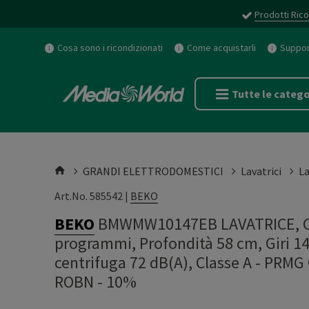
Prodotti Rico
Cosa sono i ricondizionati
Come acquistarli
Support
Tutte le catego
GRANDI ELETTRODOMESTICI
Lavatrici
La
Art.No. 585542 |
BEKO
BEKO
BMWMW10147EB LAVATRICE, Car
programmi, Profondità 58 cm, Giri 14
centrifuga 72 dB(A), Classe A - PR
ROBN - 10%