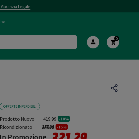
i Garanzia Legale
che
0
OFFERTE IMPERDIBILI
Prodotto Nuovo
419.99
-10%
Prezzo ridotto da
a
Ricondizionato
377.99
-15%
321.29
In Promozione