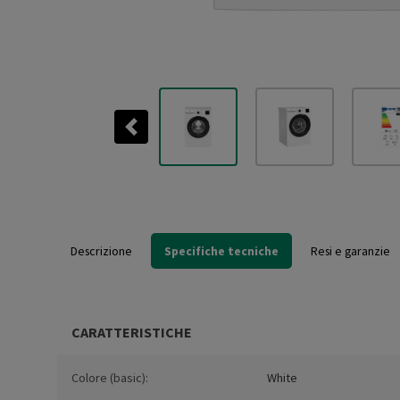
Previous
Descrizione
Specifiche tecniche
Resi e garanzie
CARATTERISTICHE
Colore (basic):
White