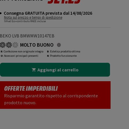
Consegna GRATUITA prevista dal 14/08/2026
Nota sul prezzo e tempi di spedizione
IVA ed Eco-contributo RAEE incluse
BEKO LVB BMWMW10147EB
MOLTO BUONO
R
: Confezione non originale integra
B
: Estetica prodotto ottima
O
: Accessori principali presenti
N
: Prodotto funzionante
Aggiungi al carrello
OFFERTE IMPERDIBILI
Risparmio garantito rispetto al corrispondente
prodotto nuovo.