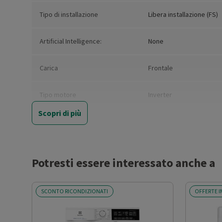
Tipo di installazione
Libera installazione (FS)
Artificial Intelligence:
None
Carica
Frontale
Tipo motore
Inverter
Scopri di più
Nuova Classe efficienza
A
energetica
Consumo ponderato di energia
51
Potresti essere interessato anche a
per 100 cicli (kWh)
SCONTO RICONDIZIONATI
OFFERTE I
Capacità nominale del
10
programma eco 40°-60° (kg)