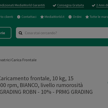
ndizionati MediaWorld Garantiti
Consegna Gratuita
2 Anni d
o clienti
Contattaci
MediaWorld.it
Ordini
Tutte le mar
rie
vatrici Carica Frontale
icamento frontale, 10 kg, 15
00 rpm, BIANCO, livello rumorosità
MG GRADING ROBN - 10%
-
PRMG GRADING