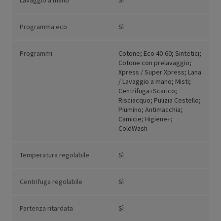
Lavaggio a mano
Sì
Programma eco
Sì
Programmi
Cotone; Eco 40-60; Sintetici;
Cotone con prelavaggio;
Xpress / Super Xpress; Lana
/ Lavaggio a mano; Misti;
Centrifuga+Scarico;
Risciacquo; Pulizia Cestello;
Piumino; Antimacchia;
Camicie; Higiene+;
ColdWash
Temperatura regolabile
Sì
Centrifuga regolabile
Sì
Partenza ritardata
Sì