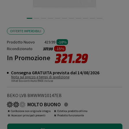
OFFERTE IMPERDIBILI
Prodotto Nuovo
419.99
-10%
Ricondizionato
Prezzo ridotto da
a
-15%
377.99
321.29
In Promozione
Consegna GRATUITA prevista dal 14/08/2026
Nota sul prezzo e tempi di spedizione
IVA ed Eco-contributo RAEE incluse
BEKO LVB BMWMW10147EB
MOLTO BUONO
R
: Confezione non originale integra
B
: Estetica prodotto ottima
O
: Accessori principali presenti
N
: Prodotto funzionante