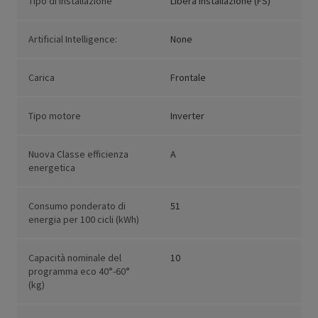
Tipo di installazione
Libera installazione (FS)
Artificial Intelligence:
None
Carica
Frontale
Tipo motore
Inverter
Nuova Classe efficienza
A
energetica
Consumo ponderato di
51
energia per 100 cicli (kWh)
Capacità nominale del
10
programma eco 40°-60°
(kg)