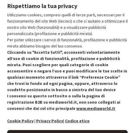
Aggiungi al carrello
Rispettiamo la tua privacy
Utilizziamo cookies, compresi quelli di terze parti, necessari per il
funzionamento del sito Web (tecnici) o che ci aiutano a ottimizzare il
SCONTO RICONDIZIONATI
nostro sito Web (funzionalità) e a visualizzare pubblicità
Approfitta dello sconto del 50% sul prodotto ricondizionato.
personalizzata (profilazione e pubblicità mirata).
Per poter utilizzare i servizi di funzionalità, profilazione e pubblicità
mirata abbiamo bisogno del tuo consenso.
Cliccando su "Accetta tutti", acconsenti volontariamente
all’uso di cookie di funzionalità, profilazione e pubblicità
mirata. Puoi scegliere per quali categorie di cookie
acconsentire o negare l’uso e puoi modificare le tue scelte in
Condizioni generali di vendita
Recedere dal contratto qui
qualsiasi momento attraverso il link “Preferenze Cookie”
che trovi in fondo ad ogni pagina, oppure, attraverso lo
Cookie Policy
scudetto posizionato in basso a sinistra del tuo device
I consensi su questo sottosito o sulla la pagina di
Preferenze cookie
registrazione B2B su mediaworld.it, non sono collegati ai
consensi che dai sul sito principale
www.mediaworld.it
Informativa privacy
Cookie Policy
|
Privacy Policy
|
Codice etico
Accessibilità