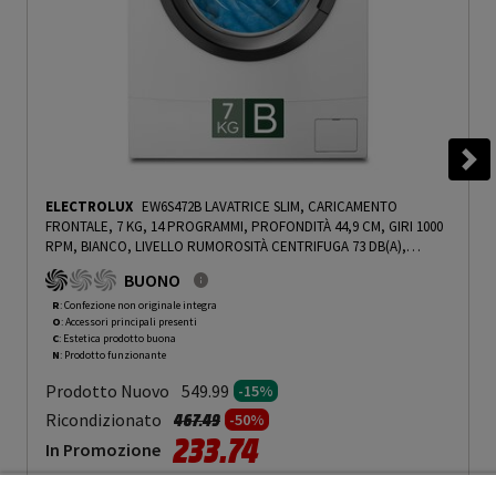
ELECTROLUX
EW6S472B LAVATRICE SLIM, CARICAMENTO
FRONTALE, 7 KG, 14 PROGRAMMI, PROFONDITÀ 44,9 CM, GIRI 1000
RPM, BIANCO, LIVELLO RUMOROSITÀ CENTRIFUGA 73 DB(A),
CLASSE B - PRMG GRADING ROCN - 15%
-
PRMG GRADING ROCN -
BUONO
15%
R
: Confezione non originale integra
O
: Accessori principali presenti
C
: Estetica prodotto buona
N
: Prodotto funzionante
Prodotto Nuovo
549.99
-15%
Prezzo ridotto da
a
Ricondizionato
467.49
-50%
233.74
In Promozione