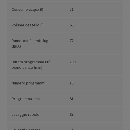
Consumo acqua (l)
51
Volume cestello (l)
65
Rumorosità centrifuga
72
dB(A)
Durata programma 60°
238
pieno carico (min)
Numero programmi
15
Programma lana
Sì
Lavaggio rapido
Sì