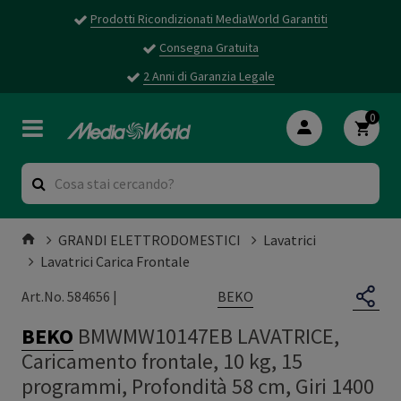
Prodotti Ricondizionati MediaWorld Garantiti
Consegna Gratuita
2 Anni di Garanzia Legale
0
GRANDI ELETTRODOMESTICI
Lavatrici
Lavatrici Carica Frontale
BEKO
Art.No. 584656 |
BEKO
BMWMW10147EB LAVATRICE,
Caricamento frontale, 10 kg, 15
programmi, Profondità 58 cm, Giri 1400