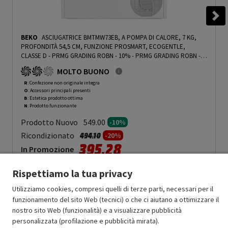
BEKO
ASCIUGATRICE BMTMW73EB, A POMPA DI CALORE, 7 KG,
PROFONDITÀ 54,5 CM, FUNZIONE PROSMART, ECOGENTLE,
CLASSE D - PRMG GRADING ROBN - 10%
-
PRMG GRADING ROBN -
10%
MOLTO BUONO
R
: Confezione non originale integra
O
: Accessori principali presenti
B
: Estetica prodotto ottima
N
: Prodotto funzionante
Prodotto Nuovo
549.00
-10%
Prezzo ridotto da
a
Ricondizionato
494.10
-20%
395.28
In Promozione
Rispettiamo la tua privacy
Aggiungi al carrello
Utilizziamo cookies, compresi quelli di terze parti, necessari per il
funzionamento del sito Web (tecnici) o che ci aiutano a ottimizzare il
nostro sito Web (funzionalità) e a visualizzare pubblicità
OFFERTE IMPERDIBILI
personalizzata (profilazione e pubblicità mirata).
Risparmio garantito rispetto al corrispondente prodotto nuovo.