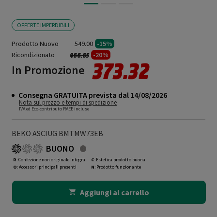
OFFERTE IMPERDIBILI
Prodotto Nuovo
549.00
-15%
Ricondizionato
Prezzo ridotto da
a
-20%
466.65
373.32
In Promozione
Consegna GRATUITA prevista dal 14/08/2026
Nota sul prezzo e tempi di spedizione
IVA ed Eco-contributo RAEE incluse
BEKO ASCIUG BMTMW73EB
BUONO
R
: Confezione non originale integra
C
: Estetica prodotto buona
O
: Accessori principali presenti
N
: Prodotto funzionante
Aggiungi al carrello