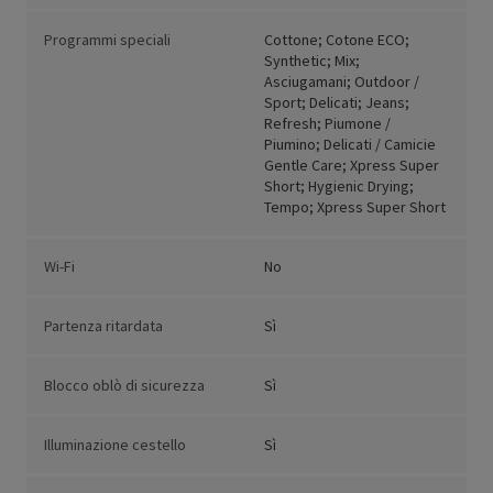
Programmi speciali
Cottone; Cotone ECO;
Synthetic; Mix;
Asciugamani; Outdoor /
Sport; Delicati; Jeans;
Refresh; Piumone /
Piumino; Delicati / Camicie
Gentle Care; Xpress Super
Short; Hygienic Drying;
Tempo; Xpress Super Short
Wi-Fi
No
Partenza ritardata
Sì
Blocco oblò di sicurezza
Sì
Illuminazione cestello
Sì