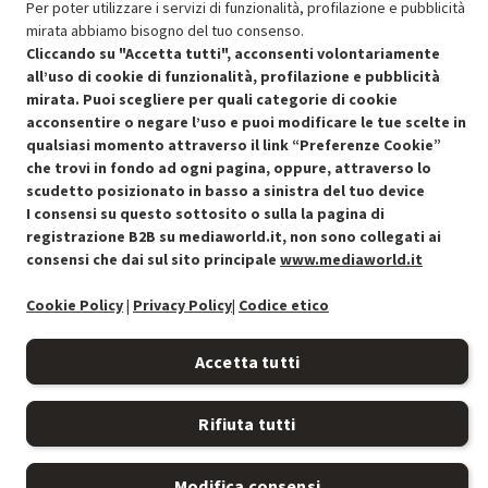
Per poter utilizzare i servizi di funzionalità, profilazione e pubblicità
mirata abbiamo bisogno del tuo consenso.
Cliccando su "Accetta tutti", acconsenti volontariamente
all’uso di cookie di funzionalità, profilazione e pubblicità
mirata. Puoi scegliere per quali categorie di cookie
acconsentire o negare l’uso e puoi modificare le tue scelte in
Condizioni generali di vendita
qualsiasi momento attraverso il link “Preferenze Cookie”
Recedere dal contratto qui
che trovi in fondo ad ogni pagina, oppure, attraverso lo
scudetto posizionato in basso a sinistra del tuo device
Cookie Policy
I consensi su questo sottosito o sulla la pagina di
registrazione B2B su mediaworld.it, non sono collegati ai
Preferenze cookie
consensi che dai sul sito principale
www.mediaworld.it
Informativa privacy
Cookie Policy
|
Privacy Policy
|
Codice etico
Accessibilità
Accetta tutti
Rifiuta tutti
Modifica consensi