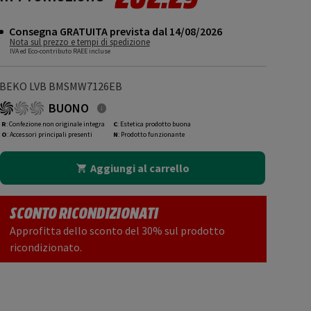
Consegna GRATUITA prevista dal 14/08/2026
Nota sul prezzo e tempi di spedizione
IVA ed Eco-contributo RAEE incluse
BEKO LVB BMSMW7126EB
BUONO
R
: Confezione non originale integra
C
: Estetica prodotto buona
O
: Accessori principali presenti
N
: Prodotto funzionante
Aggiungi al carrello
SCONTO RICONDIZIONATI
Approfitta dello sconto del 30% sul prodotto
ricondizionato.