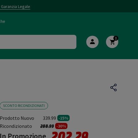
i Garanzia Legale
che
0
SCONTO RICONDIZIONATI
Prodotto Nuovo
339.99
-15%
Prezzo ridotto da
a
Ricondizionato
288.99
-30%
202.29
In Promozione