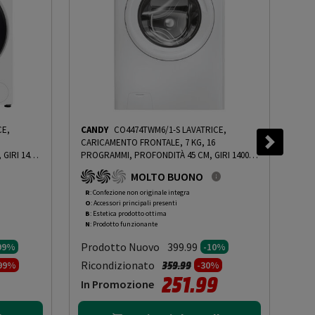
CE,
CANDY
CO4474TWM6/1-S LAVATRICE,
CA
CARICAMENTO FRONTALE, 7 KG, 16
CAR
GIRI 1400
PROGRAMMI, PROFONDITÀ 45 CM, GIRI 1400
PRO
RPM, BIANCO, LIVELLO RUMOROSITÀ
RPM
MOLTO BUONO
, CLASSE
CENTRIFUGA 77 DB(A), CLASSE A - PRMG
CEN
I INCLUSO
GRADING ROBN - 10%
-
PRMG GRADING ROBN
GRA
R
: Confezione non originale integra
R
: 
O
: Accessori principali presenti
O
: 
RMG
- 10%
- 1
B
: Estetica prodotto ottima
C
: 
N
: Prodotto funzionante
N
: 
Prodotto Nuovo
Pr
399.99
.99%
-10%
to da
Prezzo ridotto da
a
Ricondizionato
Ric
359.99
.99%
-30%
251.99
In Promozione
In