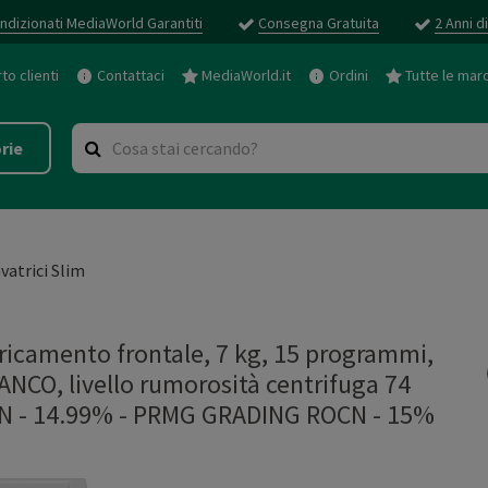
ndizionati MediaWorld Garantiti
Consegna Gratuita
2 Anni d
o clienti
Contattaci
MediaWorld.it
Ordini
Tutte le mar
rie
vatrici Slim
camento frontale, 7 kg, 15 programmi,
ANCO, livello rumorosità centrifuga 74
N - 14.99%
-
PRMG GRADING ROCN - 15%