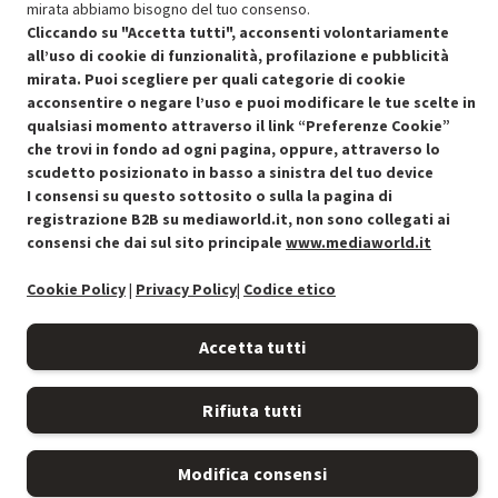
mirata abbiamo bisogno del tuo consenso.
Cliccando su "Accetta tutti", acconsenti volontariamente
all’uso di cookie di funzionalità, profilazione e pubblicità
mirata. Puoi scegliere per quali categorie di cookie
acconsentire o negare l’uso e puoi modificare le tue scelte in
qualsiasi momento attraverso il link “Preferenze Cookie”
Condizioni generali di vendita
Recedere dal contratto qui
che trovi in fondo ad ogni pagina, oppure, attraverso lo
scudetto posizionato in basso a sinistra del tuo device
Cookie Policy
I consensi su questo sottosito o sulla la pagina di
registrazione B2B su mediaworld.it, non sono collegati ai
Preferenze cookie
consensi che dai sul sito principale
www.mediaworld.it
Informativa privacy
Cookie Policy
|
Privacy Policy
|
Codice etico
Accessibilità
Accetta tutti
Rifiuta tutti
Modifica consensi