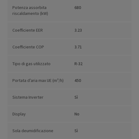
Potenza assorbita
680
riscaldamento (kW)
Coefficiente EER
3.23
Coefficiente COP
3.71
Tipo di gas utilizzato
R-32
Portata d’aria max UE (m³/h)
450
Sistema Inverter
Sì
Display
No
Sola deumidificazione
Sì