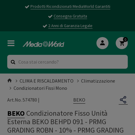
Prodotti Ricondizionati MediaWorld Garantiti
Consegna Gratuita
2 Anni di Garanzia Legale
0
CLIMA E RISCALDAMENTO
Climatizzazione
Condizionatori Fissi Mono
BEKO
Art.No. 574780 |
BEKO
Condizionatore Fisso Unità
Esterna BEKO BEHPD 091 - PRMG
GRADING ROBN - 10%
-
PRMG GRADING