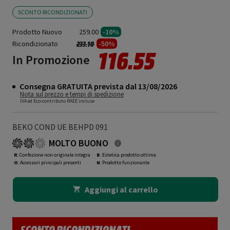
SCONTO RICONDIZIONATI
Prodotto Nuovo
259.00
-10%
Ricondizionato
Prezzo ridotto da
a
-50%
233.10
116.55
In Promozione
Consegna GRATUITA prevista dal 13/08/2026
Nota sul prezzo e tempi di spedizione
IVA ed Eco-contributo RAEE incluse
BEKO COND UE BEHPD 091
MOLTO BUONO
R
: Confezione non originale integra
B
: Estetica prodotto ottima
O
: Accessori principali presenti
N
: Prodotto funzionante
Aggiungi al carrello
SCONTO RICONDIZIONATI