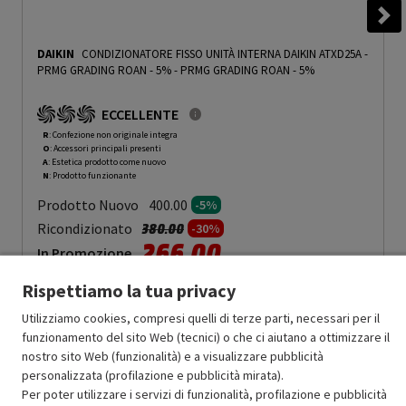
DAIKIN
CONDIZIONATORE FISSO UNITÀ INTERNA DAIKIN ATXD25A -
PRMG GRADING ROAN - 5%
-
PRMG GRADING ROAN - 5%
ECCELLENTE
R
: Confezione non originale integra
O
: Accessori principali presenti
A
: Estetica prodotto come nuovo
N
: Prodotto funzionante
Prodotto Nuovo
400.00
-5%
Prezzo ridotto da
a
Ricondizionato
380.00
-30%
266.00
In Promozione
Rispettiamo la tua privacy
Aggiungi al carrello
Utilizziamo cookies, compresi quelli di terze parti, necessari per il
funzionamento del sito Web (tecnici) o che ci aiutano a ottimizzare il
nostro sito Web (funzionalità) e a visualizzare pubblicità
SCONTO RICONDIZIONATI
personalizzata (profilazione e pubblicità mirata).
Approfitta dello sconto del 30% sul prodotto ricondizionato.
Per poter utilizzare i servizi di funzionalità, profilazione e pubblicità