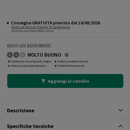
Consegna GRATUITA prevista dal 14/08/2026
Nota sul prezzo e tempi di spedizione
IVA ed Eco-contributo RAEE incluse
BEKO LVS BDIN38650C
MOLTO BUONO
R
: Confezione non originale integra
B
: Estetica prodotto ottima
O
: Accessori principali presenti
N
: Prodotto funzionante
Aggiungi al carrello
Descrizione
Specifiche tecniche