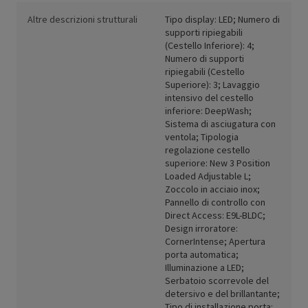
Altre descrizioni strutturali
Tipo display: LED; Numero di
supporti ripiegabili
(Cestello Inferiore): 4;
Numero di supporti
ripiegabili (Cestello
Superiore): 3; Lavaggio
intensivo del cestello
inferiore: DeepWash;
Sistema di asciugatura con
ventola; Tipologia
regolazione cestello
superiore: New 3 Position
Loaded Adjustable L;
Zoccolo in acciaio inox;
Pannello di controllo con
Direct Access: E9L-BLDC;
Design irroratore:
CornerIntense; Apertura
porta automatica;
Illuminazione a LED;
Serbatoio scorrevole del
detersivo e del brillantante;
Tipo di installazione porta: