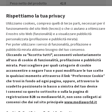
Peso netto del prodotto
42.8
(kg)
Rispettiamo la tua privacy
Utilizziamo cookies, compresi quelli di terze parti, necessari per il
funzionamento del sito Web (tecnici) o che ci aiutano a ottimizzare
il nostro sito Web (funzionalità) e a visualizzare pubblicità
Resi e garanzie
personalizzata (profilazione e pubblicità mirata).
Per poter utilizzare i servizi di funzionalità, profilazione e
Stato prodotti
pubblicità mirata abbiamo bisogno del tuo consenso.
Cliccando su "Accetta tutti", acconsenti volontariamente
all’uso di cookie di funzionalità, profilazione e pubblicità
mirata. Puoi scegliere per quali categorie di cookie
acconsentire o negare l’uso e puoi modificare le tue scelte
in qualsiasi momento attraverso il link “Preferenze Cookie”
che trovi in fondo ad ogni pagina, oppure, attraverso lo
scudetto posizionato in basso a sinistra del tuo device
I consensi su questo sottosito o sulla la pagina di
Condizioni generali di vendita
Recedere dal contratto qui
registrazione B2B su mediaworld.it, non sono collegati ai
consensi che dai sul sito principale
www.mediaworld.it
Cookie Policy