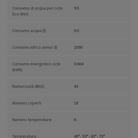
Consumo di acqua per ciclo
9.5
Eco (litri)
Consumo acqua (l)
9.5
Consumo idrico annuo (l)
2090
Consumo energetico ciclo
0.664
(kWh)
Rumorosità dB(A)
43
Numero coperti
16
Numero temperature
6
Temperature
40°, 50°, 60°, 70°