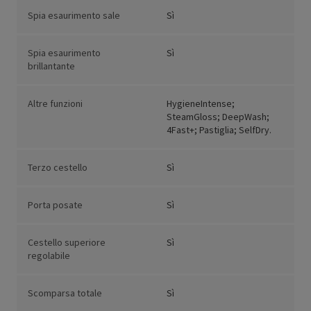
Spia esaurimento sale
Sì
Spia esaurimento
Sì
brillantante
Altre funzioni
HygieneIntense;
SteamGloss; DeepWash;
4Fast+; Pastiglia; SelfDry.
Terzo cestello
Sì
Porta posate
Sì
Cestello superiore
Sì
regolabile
Scomparsa totale
Sì