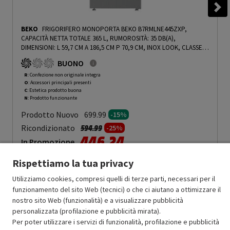
BEKO
FRIGORIFERO MONOPORTA BEKO B7RMLNE445ZXP,
CAPACITÀ NETTA TOTALE 365 L, RUMOROSITÀ: 35 DB(A),
DIMENSIONI: L 59,7 CM A 186,5 CM P 70,9 CM, INOX LOOK, CLASSE D
- PRMG GRADING ROCN - 15%
-
PRMG GRADING ROCN - 15%
BUONO
R
: Confezione non originale integra
O
: Accessori principali presenti
C
: Estetica prodotto buona
N
: Prodotto funzionante
Prodotto Nuovo
699.99
-15%
Prezzo ridotto da
a
Ricondizionato
594.99
-25%
446.24
In Promozione
Rispettiamo la tua privacy
Aggiungi al carrello
Utilizziamo cookies, compresi quelli di terze parti, necessari per il
funzionamento del sito Web (tecnici) o che ci aiutano a ottimizzare il
nostro sito Web (funzionalità) e a visualizzare pubblicità
OFFERTE IMPERDIBILI
personalizzata (profilazione e pubblicità mirata).
Risparmio garantito rispetto al corrispondente prodotto nuovo.
Per poter utilizzare i servizi di funzionalità, profilazione e pubblicità