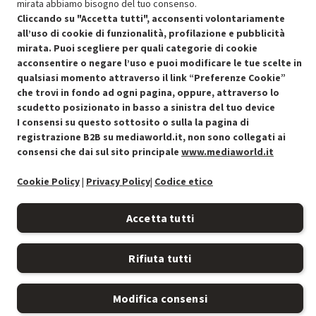
mirata abbiamo bisogno del tuo consenso.
Cliccando su "Accetta tutti", acconsenti volontariamente
all’uso di cookie di funzionalità, profilazione e pubblicità
mirata. Puoi scegliere per quali categorie di cookie
acconsentire o negare l’uso e puoi modificare le tue scelte in
qualsiasi momento attraverso il link “Preferenze Cookie”
Condizioni generali di vendita
Recedere dal contratto qui
che trovi in fondo ad ogni pagina, oppure, attraverso lo
scudetto posizionato in basso a sinistra del tuo device
Cookie Policy
I consensi su questo sottosito o sulla la pagina di
registrazione B2B su mediaworld.it, non sono collegati ai
Preferenze cookie
consensi che dai sul sito principale
www.mediaworld.it
Informativa privacy
Cookie Policy
|
Privacy Policy
|
Codice etico
Accessibilità
Accetta tutti
Rifiuta tutti
Modifica consensi