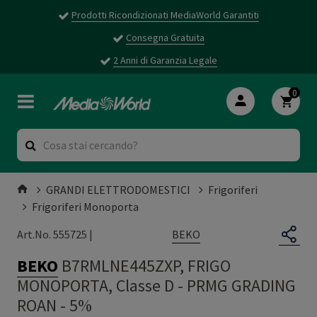
Prodotti Ricondizionati MediaWorld Garantiti
Consegna Gratuita
2 Anni di Garanzia Legale
0
GRANDI ELETTRODOMESTICI
Frigoriferi
Frigoriferi Monoporta
BEKO
Art.No. 555725 |
BEKO
B7RMLNE445ZXP, FRIGO
MONOPORTA, Classe D
-
PRMG GRADING
ROAN - 5%