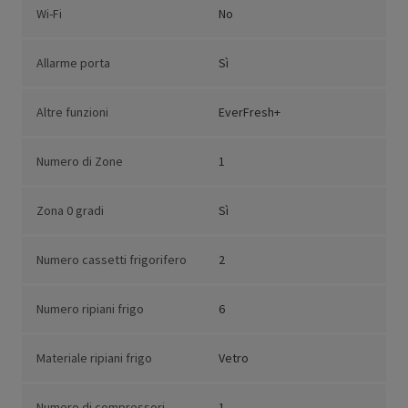
Wi-Fi
No
Allarme porta
Sì
Altre funzioni
EverFresh+
Numero di Zone
1
Zona 0 gradi
Sì
Numero cassetti frigorifero
2
Numero ripiani frigo
6
Materiale ripiani frigo
Vetro
Numero di compressori
1