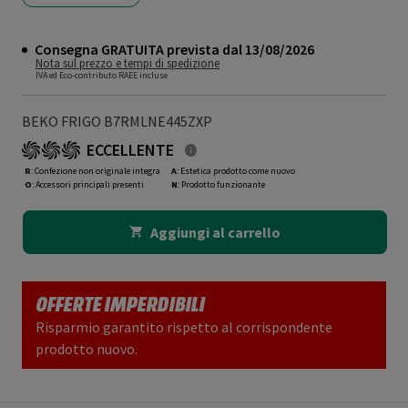
Consegna GRATUITA prevista dal 13/08/2026
Nota sul prezzo e tempi di spedizione
IVA ed Eco-contributo RAEE incluse
BEKO FRIGO B7RMLNE445ZXP
ECCELLENTE
R
: Confezione non originale integra
A
: Estetica prodotto come nuovo
O
: Accessori principali presenti
N
: Prodotto funzionante
Aggiungi al carrello
OFFERTE IMPERDIBILI
Risparmio garantito rispetto al corrispondente
prodotto nuovo.