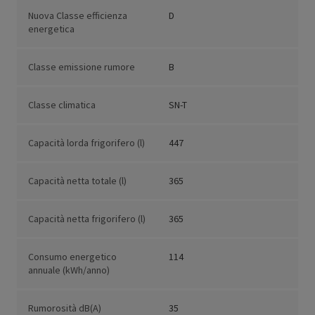
Nuova Classe efficienza
D
energetica
Classe emissione rumore
B
Classe climatica
SN-T
Capacità lorda frigorifero (l)
447
Capacità netta totale (l)
365
Capacità netta frigorifero (l)
365
Consumo energetico
114
annuale (kWh/anno)
Rumorosità dB(A)
35